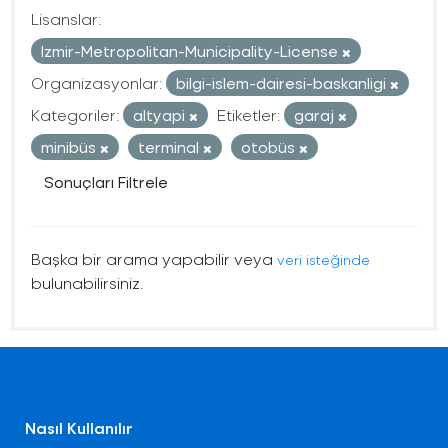
Lisanslar:
Izmir-Metropolitan-Municipality-License
Organizasyonlar:
bilgi-islem-dairesi-baskanligi
Kategoriler:
altyapi
Etiketler:
garaj
minibüs
terminal
otobüs
Sonuçları Filtrele
Başka bir arama yapabilir veya
veri isteğinde
bulunabilirsiniz.
Nasıl Kullanılır