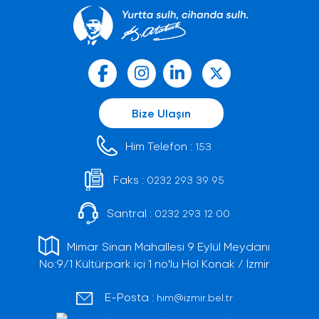
Bize Ulaşın
Him Telefon :
153
Faks :
0232 293 39 95
Santral :
0232 293 12 00
Mimar Sinan Mahallesi 9 Eylül Meydanı
No:9/1 Kültürpark içi 1 no'lu Hol Konak / İzmir
E-Posta :
him@izmir.bel.tr