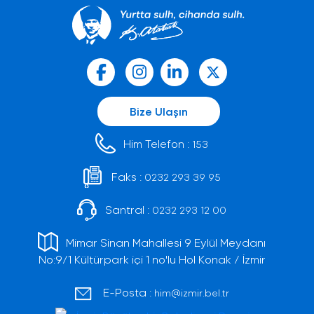
Bize Ulaşın
Him Telefon :
153
Faks :
0232 293 39 95
Santral :
0232 293 12 00
Mimar Sinan Mahallesi 9 Eylül Meydanı
No:9/1 Kültürpark içi 1 no'lu Hol Konak / İzmir
E-Posta :
him@izmir.bel.tr