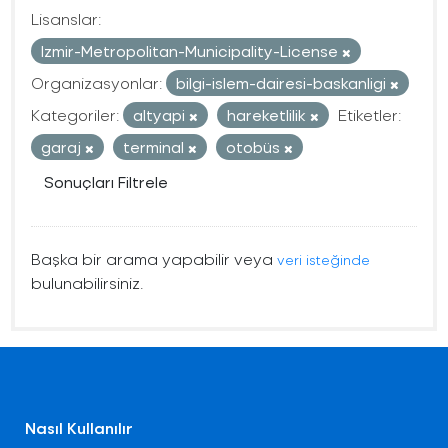
Lisanslar:
Izmir-Metropolitan-Municipality-License
Organizasyonlar:
bilgi-islem-dairesi-baskanligi
Kategoriler:
altyapi
hareketlilik
Etiketler:
garaj
terminal
otobüs
Sonuçları Filtrele
Başka bir arama yapabilir veya
veri isteğinde
bulunabilirsiniz.
Nasıl Kullanılır