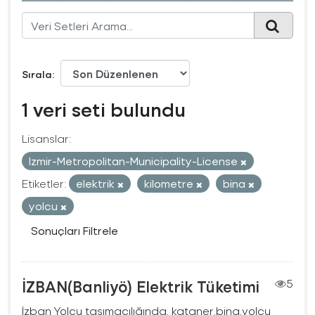
Sırala
1 veri seti bulundu
Lisanslar:
Izmir-Metropolitan-Municipality-License
Etiketler:
elektrik
kilometre
bina
yolcu
Sonuçları Filtrele
İZBAN(Banliyö) Elektrik Tüketimi
5
İzban Yolcu taşımacılığında, kataner,bina,yolcu