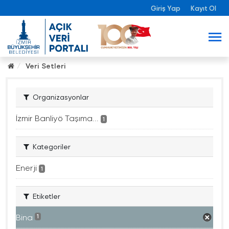
Giriş Yap
Kayıt Ol
Veri Setleri
Organizasyonlar
İzmir Banliyö Taşıma...
1
Kategoriler
Enerji
1
Etiketler
Bina
1