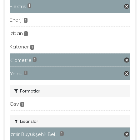
Elektrik
1
Enerji
1
Izban
1
Kataner
1
Kilometre
1
Yolcu
1
Formatlar
Csv
1
Lisanslar
İzmir Büyükşehir Bel...
1