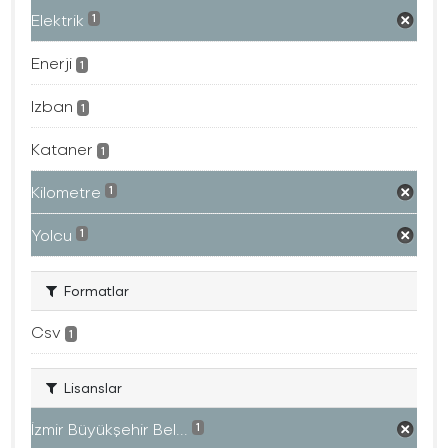
Elektrik
1
Enerji
1
Izban
1
Kataner
1
Kilometre
1
Yolcu
1
Formatlar
Csv
1
Lisanslar
İzmir Büyükşehir Bel...
1