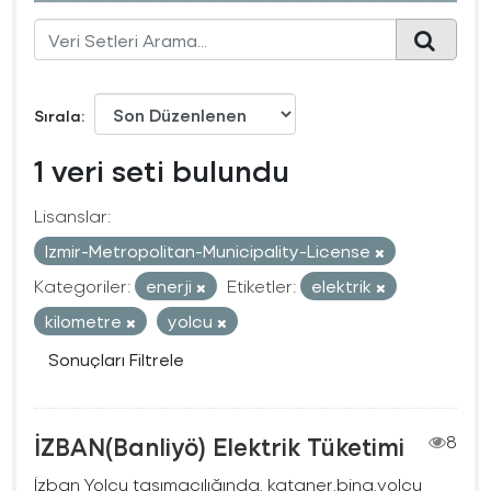
Sırala
1 veri seti bulundu
Lisanslar:
Izmir-Metropolitan-Municipality-License
Kategoriler:
enerji
Etiketler:
elektrik
kilometre
yolcu
Sonuçları Filtrele
İZBAN(Banliyö) Elektrik Tüketimi
8
İzban Yolcu taşımacılığında, kataner,bina,yolcu