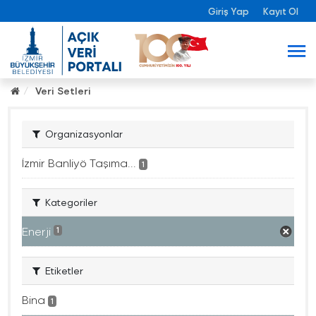
Giriş Yap
Kayıt Ol
Veri Setleri
Organizasyonlar
İzmir Banliyö Taşıma...
1
Kategoriler
Enerji
1
Etiketler
Bina
1