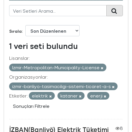
Sırala
1 veri seti bulundu
Lisanslar:
Izmir-Metropolitan-Municipality-License
Organizasyonlar:
izmir-banliyo-tasimaciligi-sistemi-ticaret-a-s
Etiketler:
elektrik
kataner
enerji
Sonuçları Filtrele
İZBAN(Banliyö) Elektrik Tüketimi
8