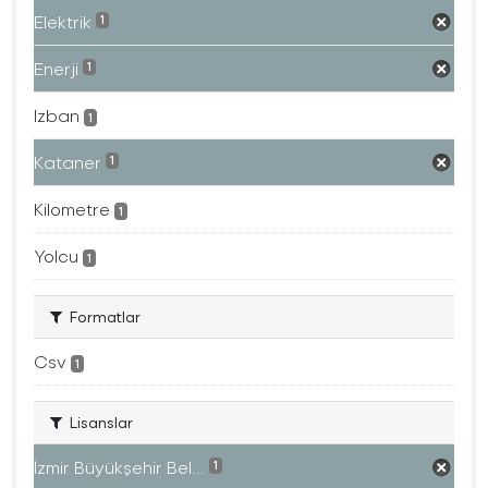
Elektrik
1
Enerji
1
Izban
1
Kataner
1
Kilometre
1
Yolcu
1
Formatlar
Csv
1
Lisanslar
İzmir Büyükşehir Bel...
1