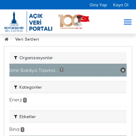
Giriş Yap
Kayıt Ol
Veri Setleri
Organizasyonlar
İzmir Banliyö Taşıma...
1
Kategoriler
Enerji
1
Etiketler
Bina
1