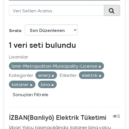
Sırala
1 veri seti bulundu
Lisanslar:
Izmir-Metropolitan-Municipality-License
Kategoriler:
enerji
Etiketler:
elektrik
kataner
bina
Sonuçları Filtrele
İZBAN(Banliyö) Elektrik Tüketimi
5
İzban Yolcu taşımacılığında, kataner,bina,yolcu