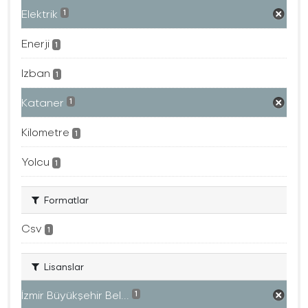
Elektrik
1
Enerji
1
Izban
1
Kataner
1
Kilometre
1
Yolcu
1
Formatlar
Csv
1
Lisanslar
İzmir Büyükşehir Bel...
1