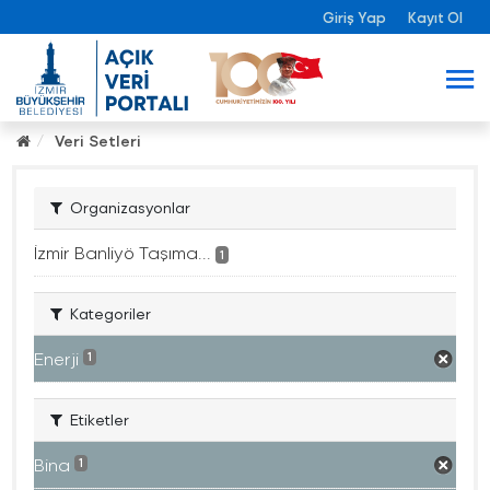
Giriş Yap
Kayıt Ol
Veri Setleri
Organizasyonlar
İzmir Banliyö Taşıma...
1
Kategoriler
Enerji
1
Etiketler
Bina
1