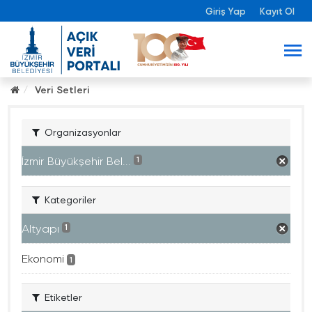
Giriş Yap
Kayıt Ol
Veri Setleri
Organizasyonlar
İzmir Büyükşehir Bel...
1
Kategoriler
Altyapı
1
Ekonomi
1
Etiketler