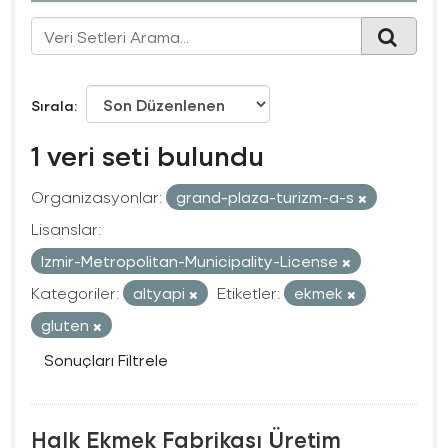
Sırala
1 veri seti bulundu
Organizasyonlar:
grand-plaza-turizm-a-s
Lisanslar:
Izmir-Metropolitan-Municipality-License
Kategoriler:
altyapi
Etiketler:
ekmek
gluten
Sonuçları Filtrele
Halk Ekmek Fabrikası Üretim