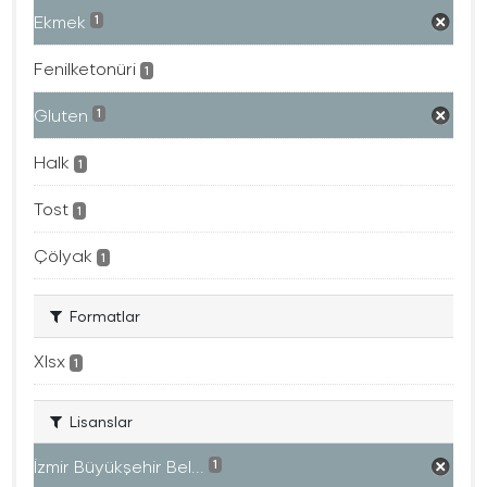
Ekmek
1
Fenilketonüri
1
Gluten
1
Halk
1
Tost
1
Çölyak
1
Formatlar
Xlsx
1
Lisanslar
İzmir Büyükşehir Bel...
1