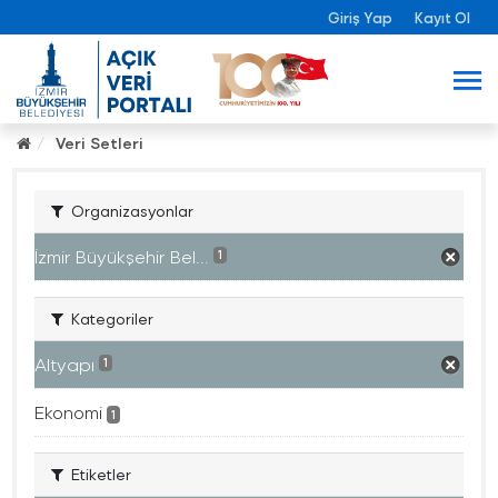
Giriş Yap
Kayıt Ol
Veri Setleri
Organizasyonlar
İzmir Büyükşehir Bel...
1
Kategoriler
Altyapı
1
Ekonomi
1
Etiketler