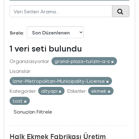
Sırala
1 veri seti bulundu
Organizasyonlar:
grand-plaza-turizm-a-s
Lisanslar:
Izmir-Metropolitan-Municipality-License
Kategoriler:
altyapi
Etiketler:
ekmek
tost
Sonuçları Filtrele
Halk Ekmek Fabrikası Üretim