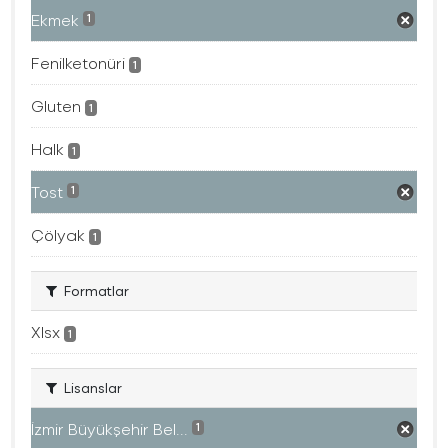
Ekmek
1
Fenilketonüri
1
Gluten
1
Halk
1
Tost
1
Çölyak
1
Formatlar
Xlsx
1
Lisanslar
İzmir Büyükşehir Bel...
1