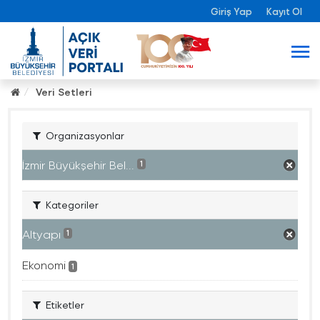
Giriş Yap
Kayıt Ol
Veri Setleri
Organizasyonlar
İzmir Büyükşehir Bel...
1
Kategoriler
Altyapı
1
Ekonomi
1
Etiketler