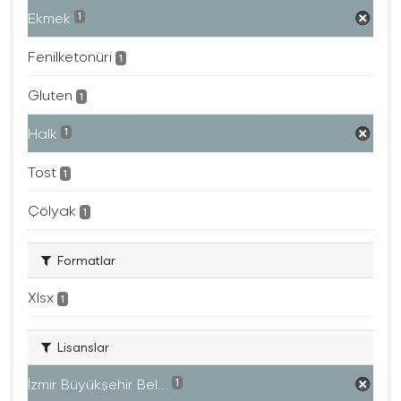
Ekmek
1
Fenilketonüri
1
Gluten
1
Halk
1
Tost
1
Çölyak
1
Formatlar
Xlsx
1
Lisanslar
İzmir Büyükşehir Bel...
1