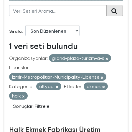
Sırala
1 veri seti bulundu
Organizasyonlar:
grand-plaza-turizm-a-s
Lisanslar:
Izmir-Metropolitan-Municipality-License
Kategoriler:
altyapi
Etiketler:
ekmek
halk
Sonuçları Filtrele
Halk Ekmek Fabrikası Üretim