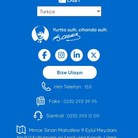
Bize Ulaşın
Him Telefon :
153
Faks :
0232 293 39 95
Santral :
0232 293 12 00
Mimar Sinan Mahallesi 9 Eylül Meydanı
No:9/1 Kültürpark içi 1 no'lu Hol Konak / İzmir