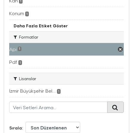
Kan
1
Konum
1
Daha Fazla Etiket Göster
Formatlar
Api
1
Pdf
1
Lisanslar
İzmir Büyükşehir Bel...
1
Sırala