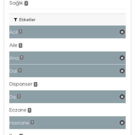
Sağlık
1
Etiketler
Acil
1
Aile
1
Ana
1
Dal
1
Dispanser
1
Diş
1
Eczane
1
Hastane
1