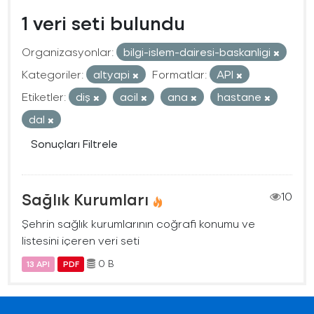
1 veri seti bulundu
Organizasyonlar:
bilgi-islem-dairesi-baskanligi
Kategoriler:
altyapi
Formatlar:
API
Etiketler:
diş
acil
ana
hastane
dal
Sonuçları Filtrele
Sağlık Kurumları
10
Şehrin sağlık kurumlarının coğrafi konumu ve
listesini içeren veri seti
0 B
13 API
PDF