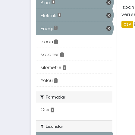
Bina
1
İzban 
veri s
Elektrik
1
CSV
Enerji
1
Izban
1
Kataner
1
Kilometre
1
Yolcu
1
Formatlar
Csv
1
Lisanslar