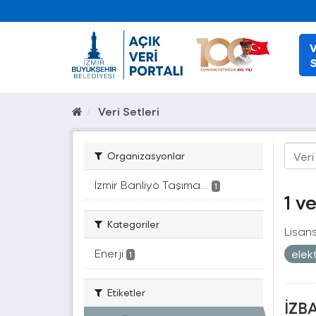
V
S
Veri Setleri
Organizasyonlar
İzmir Banliyö Taşıma...
1
1 v
Kategoriler
Lisans
Enerji
elek
1
Etiketler
İZBA