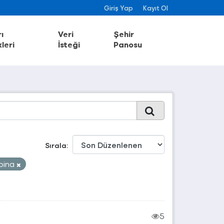
Giriş Yap
Kayıt Ol
ı
Veri
Şehir
leri
İsteği
Panosu
Sırala
bina
5