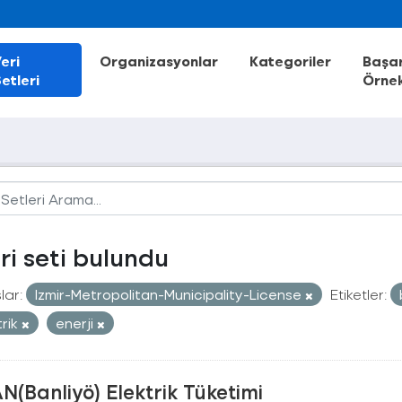
eri
Organizasyonlar
Kategoriler
Başar
etleri
Örnek
eri seti bulundu
lar:
Izmir-Metropolitan-Municipality-License
Etiketler:
trik
enerji
N(Banliyö) Elektrik Tüketimi