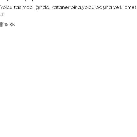
Yolcu taşımacılığında, kataner,bina,yolcu başına ve kilometr
eti
15 KB