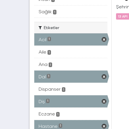
Şehrin
Sağlık
1
13 API
Etiketler
Acil
1
Aile
1
Ana
1
Dal
1
Dispanser
1
Diş
1
Eczane
1
Hastane
1