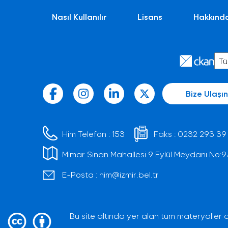
Nasıl Kullanılır
Lisans
Hakkınd
Bize Ulaşın
Him Telefon :
153
Faks :
0232 293 39
Mimar Sinan Mahallesi 9 Eylül Meydanı No:9/1 
E-Posta :
him@izmir.bel.tr
Bu site altında yer alan tüm materyaller a