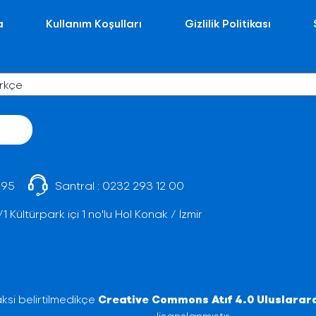
a
Kullanım Koşulları
Gizlilik Politikası
 95
Santral :
0232 293 12 00
Kültürpark içi 1 no'lu Hol Konak / İzmir
ksi belirtilmedikçe
Creative Commons Atıf 4.0 Uluslarara
lisanslanmıştır.