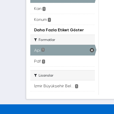
Kan
1
Konum
1
Daha Fazla Etiket Göster
Formatlar
Api
1
Pdf
1
Lisanslar
İzmir Büyükşehir Bel...
1