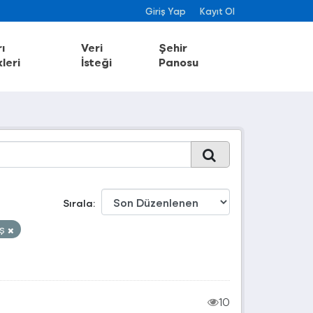
Giriş Yap
Kayıt Ol
ı
Veri
Şehir
leri
İsteği
Panosu
Sırala
iş
10