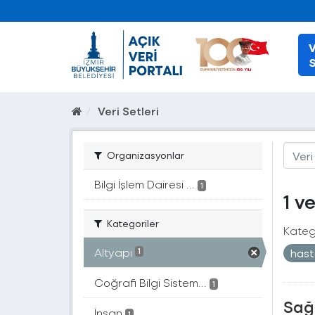
V
S
Veri Setleri
Organizasyonlar
Bilgi İşlem Dairesi ...
1
1 v
Kategoriler
Katego
Altyapı
has
1
Coğrafi Bilgi Sistem...
1
Sağ
İnsan
1