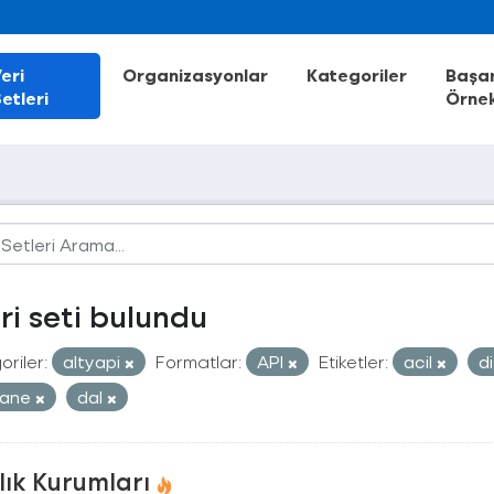
eri
Organizasyonlar
Kategoriler
Başar
etleri
Örnek
eri seti bulundu
riler:
altyapi
Formatlar:
API
Etiketler:
acil
d
tane
dal
lık Kurumları