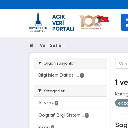
V
S
Veri Setleri
Organizasyonlar
Bilgi İşlem Dairesi ...
1
1 v
Kategoriler
Katego
Altyapı
ecz
1
Coğrafi Bilgi Sistem...
1
Sağ
İnsan
1