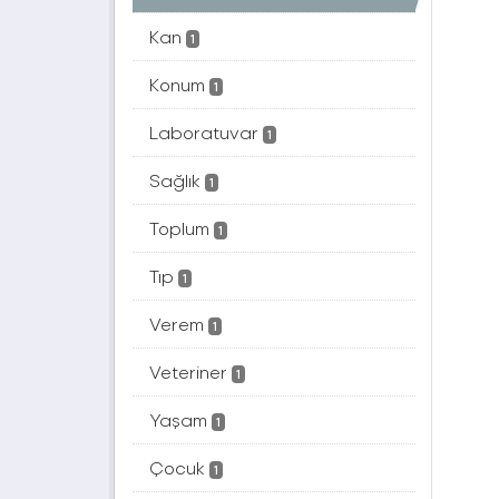
Kan
1
Konum
1
Laboratuvar
1
Sağlık
1
Toplum
1
Tıp
1
Verem
1
Veteriner
1
Yaşam
1
Çocuk
1