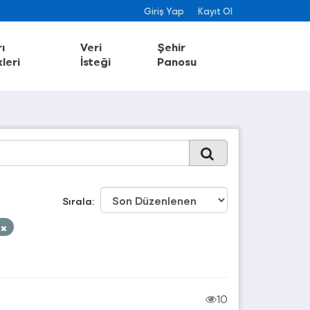
Giriş Yap
Kayıt Ol
ı
Veri
Şehir
leri
İsteği
Panosu
Sırala
ş
10