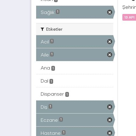
Şehrin
Sağlık
1
13 API
Etiketler
Acil
1
Aile
1
Ana
1
Dal
1
Dispanser
1
Diş
1
Eczane
1
Hastane
1