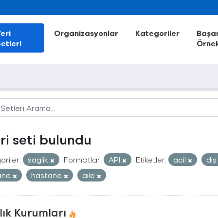
eri
Organizasyonlar
Kategoriler
Başar
etleri
Örnek
eri seti bulundu
riler:
saglik
Formatlar:
API
Etiketler:
acil
di
ane
hastane
aile
lık Kurumları