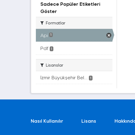
Sadece Popüler Etiketleri
Göster
Formatlar
Api
1
Pdf
1
Lisanslar
İzmir Büyükşehir Bel...
1
Nasıl Kullanılır
Lisans
Hakkınd