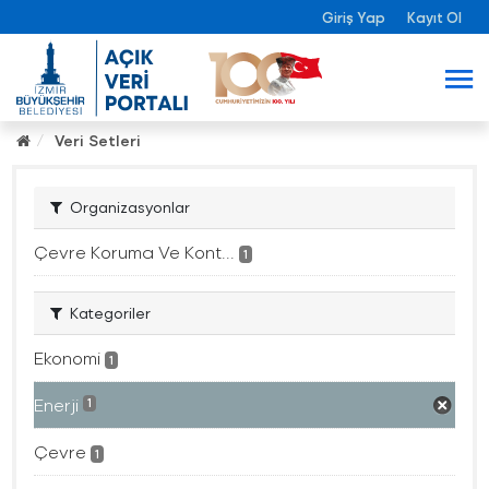
Giriş Yap
Kayıt Ol
Veri Setleri
Organizasyonlar
Çevre Koruma Ve Kont...
1
Kategoriler
Ekonomi
1
Enerji
1
Çevre
1