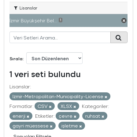
Lisanslar
İzmir Büyükşehir Bel...
1
Sırala
1 veri seti bulundu
Lisanslar:
Izmir-Metropolitan-Municipality-License
Formatlar:
CSV
XLSX
Kategoriler:
enerji
Etiketler:
çevre
ruhsat
gayri müessese
işletme
Sonuçları Filtrele