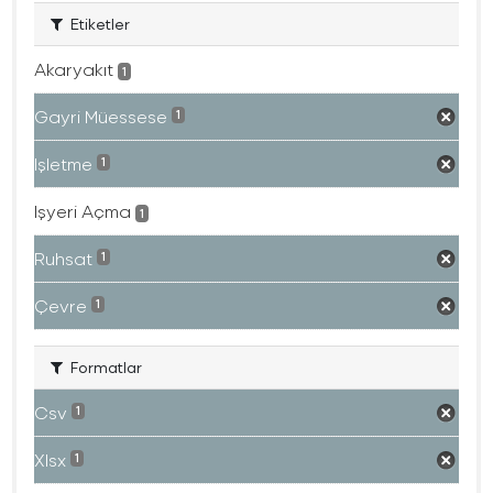
Etiketler
Akaryakıt
1
Gayri Müessese
1
Işletme
1
Işyeri Açma
1
Ruhsat
1
Çevre
1
Formatlar
Csv
1
Xlsx
1