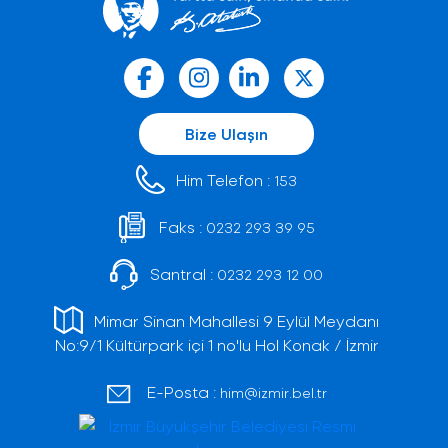
Bize Ulaşın
Him Telefon :
153
Faks :
0232 293 39 95
Santral :
0232 293 12 00
Mimar Sinan Mahallesi 9 Eylül Meydanı
No:9/1 Kültürpark içi 1 no'lu Hol Konak / İzmir
E-Posta :
him@izmir.bel.tr