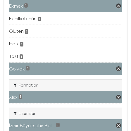
Ekmek
1
Fenilketonüri
1
Gluten
1
Halk
1
Tost
1
Çölyak
1
Formatlar
Xlsx
1
Lisanslar
İzmir Büyükşehir Bel...
1