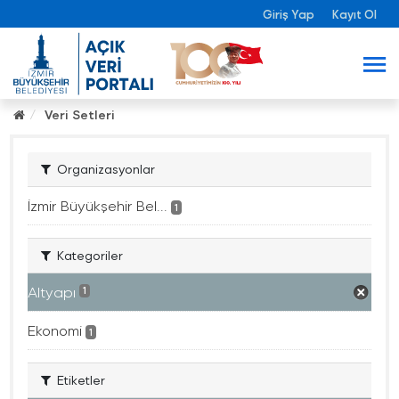
Giriş Yap
Kayıt Ol
Veri Setleri
Organizasyonlar
İzmir Büyükşehir Bel...
1
Kategoriler
Altyapı
1
Ekonomi
1
Etiketler