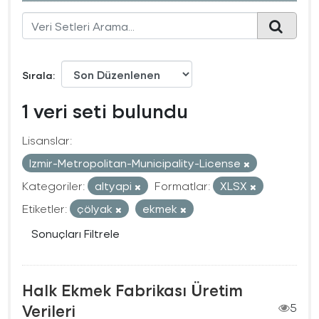
Sırala
1 veri seti bulundu
Lisanslar:
Izmir-Metropolitan-Municipality-License
Kategoriler:
altyapi
Formatlar:
XLSX
Etiketler:
çölyak
ekmek
Sonuçları Filtrele
Halk Ekmek Fabrikası Üretim
Verileri
5