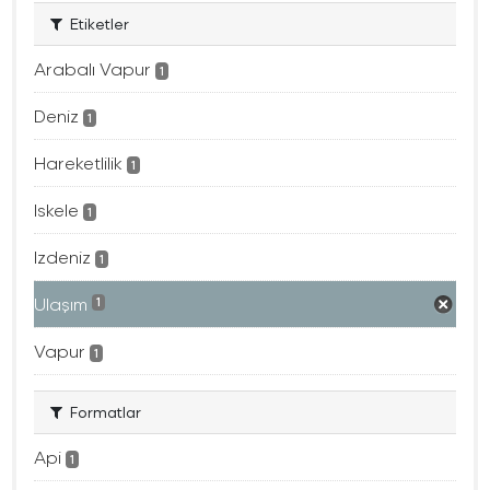
Etiketler
Arabalı Vapur
1
Deniz
1
Hareketlilik
1
Iskele
1
Izdeniz
1
Ulaşım
1
Vapur
1
Formatlar
Api
1