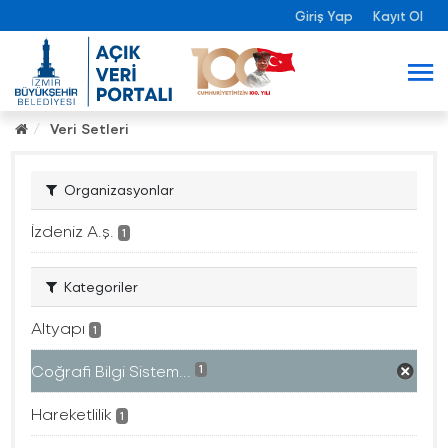
Giriş Yap
Kayıt Ol
Veri Setleri
Organizasyonlar
İzdeniz A.ş.
1
Kategoriler
Altyapı
1
Coğrafi Bilgi Sistem...
1
Hareketlilik
1