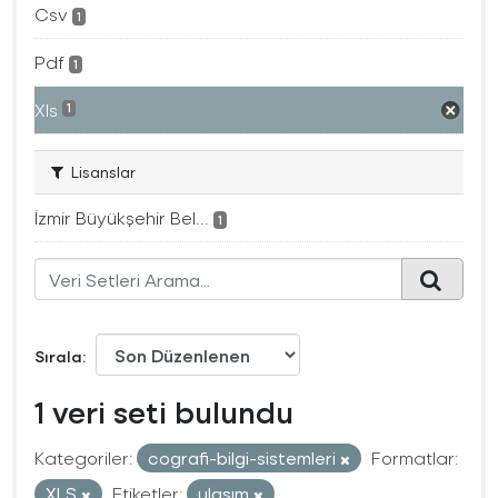
Csv
1
Pdf
1
Xls
1
Lisanslar
İzmir Büyükşehir Bel...
1
Sırala
1 veri seti bulundu
Kategoriler:
cografi-bilgi-sistemleri
Formatlar:
XLS
Etiketler:
ulaşım