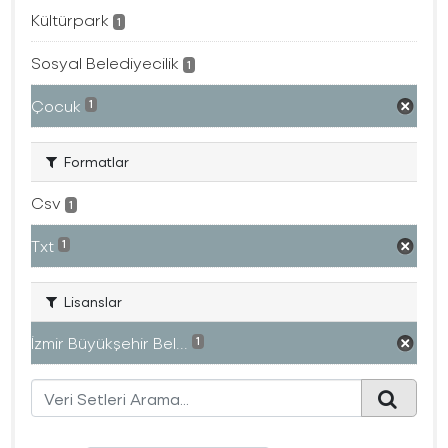
Kültürpark
1
Sosyal Belediyecilik
1
Çocuk
1
Formatlar
Csv
1
Txt
1
Lisanslar
İzmir Büyükşehir Bel...
1