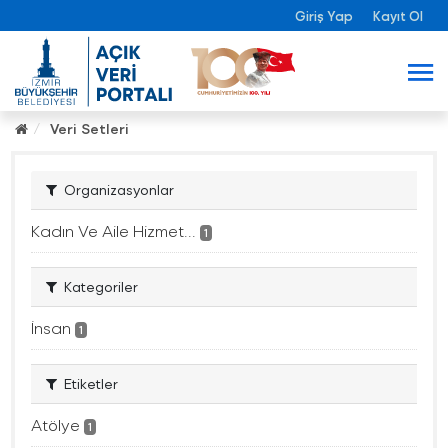
Giriş Yap
Kayıt Ol
Veri Setleri
Organizasyonlar
Kadın Ve Aile Hizmet...
1
Kategoriler
İnsan
1
Etiketler
Atölye
1