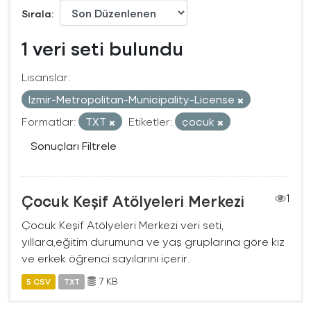
Sırala
1 veri seti bulundu
Lisanslar:
Izmir-Metropolitan-Municipality-License
Formatlar:
TXT
Etiketler:
çocuk
Sonuçları Filtrele
Çocuk Keşif Atölyeleri Merkezi
1
Çocuk Keşif Atölyeleri Merkezi veri seti,
yıllara,eğitim durumuna ve yaş gruplarına göre kız
ve erkek öğrenci sayılarını içerir.
7 KB
5 CSV
TXT