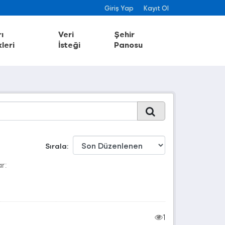
Giriş Yap
Kayıt Ol
ı
Veri
Şehir
leri
İsteği
Panosu
Sırala
r:
1