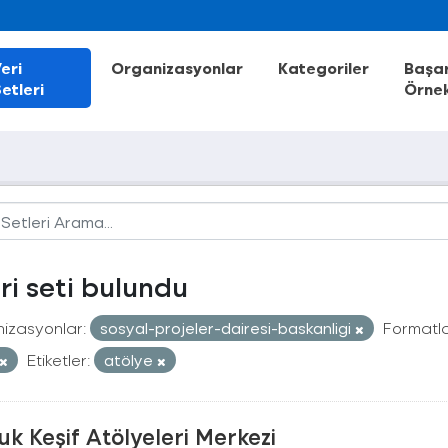
eri
Organizasyonlar
Kategoriler
Başar
etleri
Örnek
eri seti bulundu
izasyonlar:
sosyal-projeler-dairesi-baskanligi
Formatla
Etiketler:
atölye
k Keşif Atölyeleri Merkezi