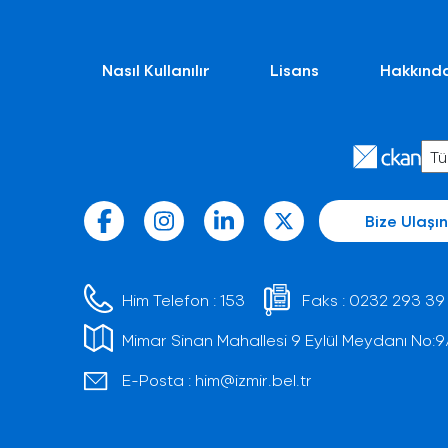
Nasıl Kullanılır
Lisans
Hakkınd
Bize Ulaşın
Him Telefon :
153
Faks :
0232 293 39
Mimar Sinan Mahallesi 9 Eylül Meydanı No:9/1 
E-Posta :
him@izmir.bel.tr