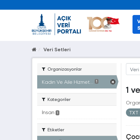
V
S
Veri Setleri
Organizasyonlar
Kadın Ve Aile Hizmet...
1
1 v
Kategoriler
Organ
İnsan
TXT
1
Etiketler
Çocu