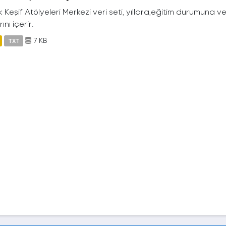
Keşif Atölyeleri Merkezi veri seti, yıllara,eğitim durumuna 
ını içerir.
7 KB
TXT