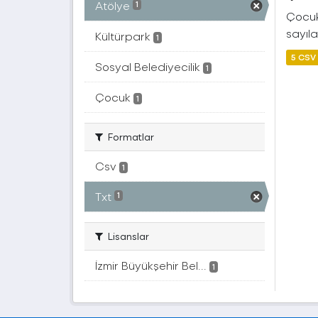
Atölye
1
Çocuk 
sayılar
Kültürpark
1
5 CSV
Sosyal Belediyecilik
1
Çocuk
1
Formatlar
Csv
1
Txt
1
Lisanslar
İzmir Büyükşehir Bel...
1