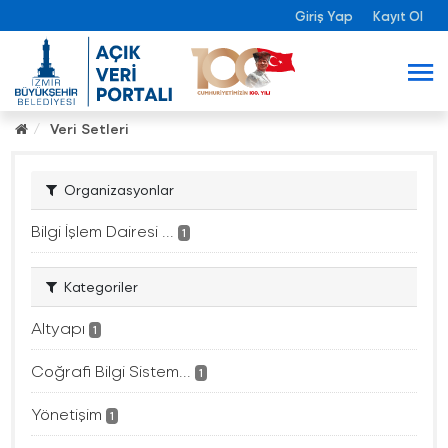
Giriş Yap
Kayıt Ol
Veri Setleri
Organizasyonlar
Bilgi İşlem Dairesi ...
1
Kategoriler
Altyapı
1
Coğrafi Bilgi Sistem...
1
Yönetişim
1