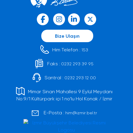
Bize Ulaşın
Him Telefon :
153
Faks :
0232 293 39 95
Santral :
0232 293 12 00
Mimar Sinan Mahallesi 9 Eylül Meydanı
No:9/1 Kültürpark içi 1 no'lu Hol Konak / İzmir
E-Posta :
him@izmir.bel.tr