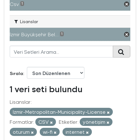
Csv
1
Lisanslar
İzmir Büyükşehir Bel...
1
Sırala
1 veri seti bulundu
Lisanslar:
Izmir-Metropolitan-Municipality-License
Formatlar:
CSV
Etiketler:
yönetişim
oturum
wi-fi
internet