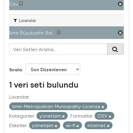
Csv
1
Lisanslar
İzmir Büyükşehir Bel...
1
Sırala
1 veri seti bulundu
Lisanslar:
Izmir-Metropolitan-Municipality-License
Kategoriler:
yonetisim
Formatlar:
CSV
Etiketler:
yönetişim
wi-fi
internet