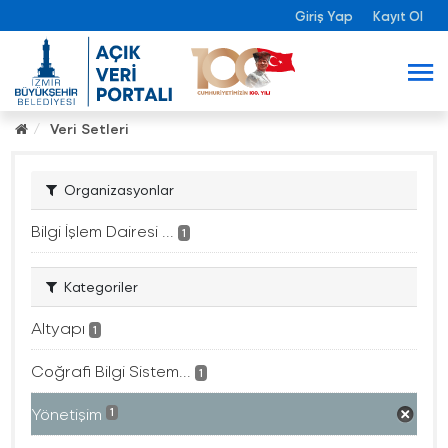
Giriş Yap
Kayıt Ol
Veri Setleri
Organizasyonlar
Bilgi İşlem Dairesi ...
1
Kategoriler
Altyapı
1
Coğrafi Bilgi Sistem...
1
Yönetişim
1