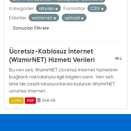
Kategoriler:
altyapi
Formatlar:
CSV
Etiketler:
wizmirnet
upload
Sonuçları Filtrele
Ücretsiz-Kablosuz İnternet
(WizmirNET) Hizmeti Verileri
4
Bu veri seti, WizmirNET Ücretsiz İnternet hizmetinin
bağlantı noktalarıyla ilgili bilgileri içerir. Veri seti,
İzmir'de çeşitli lokasyonlarda bulunan WizmirNET
ücretsiz internet...
348 KB
4 CSV
PDF