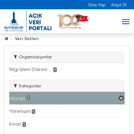
Giriş Yap
Kayıt Ol
Veri Setleri
Organizasyonlar
Bilgi İşlem Dairesi ...
1
Kategoriler
Altyapı
1
Yönetişim
1
İnsan
1