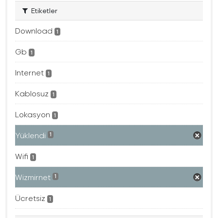
Etiketler
Download
1
Gb
1
Internet
1
Kablosuz
1
Lokasyon
1
Yüklendi
1
Wifi
1
Wizmirnet
1
Ücretsiz
1