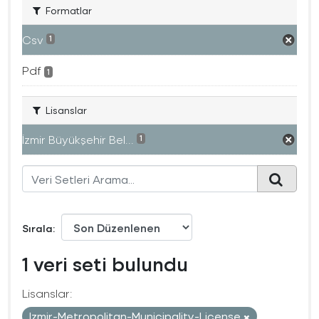
Formatlar
Csv
1
Pdf
1
Lisanslar
İzmir Büyükşehir Bel...
1
Sırala
1 veri seti bulundu
Lisanslar:
Izmir-Metropolitan-Municipality-License