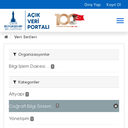
Giriş Yap
Kayıt Ol
Veri Setleri
Organizasyonlar
Bilgi İşlem Dairesi ...
1
Kategoriler
Altyapı
1
Coğrafi Bilgi Sistem...
1
Yönetişim
1