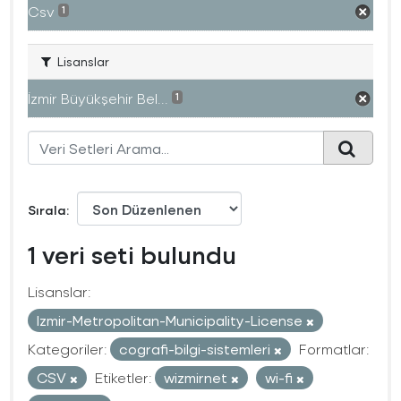
Csv
1
Lisanslar
İzmir Büyükşehir Bel...
1
Sırala
1 veri seti bulundu
Lisanslar:
Izmir-Metropolitan-Municipality-License
Kategoriler:
cografi-bilgi-sistemleri
Formatlar:
CSV
Etiketler:
wizmirnet
wi-fi