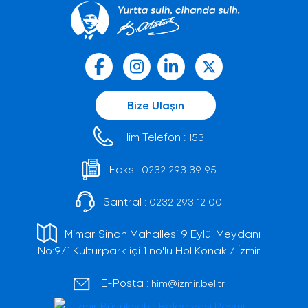
Bize Ulaşın
Him Telefon :
153
Faks :
0232 293 39 95
Santral :
0232 293 12 00
Mimar Sinan Mahallesi 9 Eylül Meydanı
No:9/1 Kültürpark içi 1 no'lu Hol Konak / İzmir
E-Posta :
him@izmir.bel.tr