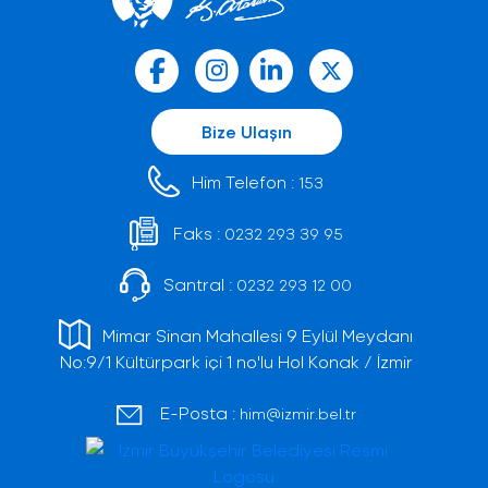
Bize Ulaşın
Him Telefon :
153
Faks :
0232 293 39 95
Santral :
0232 293 12 00
Mimar Sinan Mahallesi 9 Eylül Meydanı
No:9/1 Kültürpark içi 1 no'lu Hol Konak / İzmir
E-Posta :
him@izmir.bel.tr