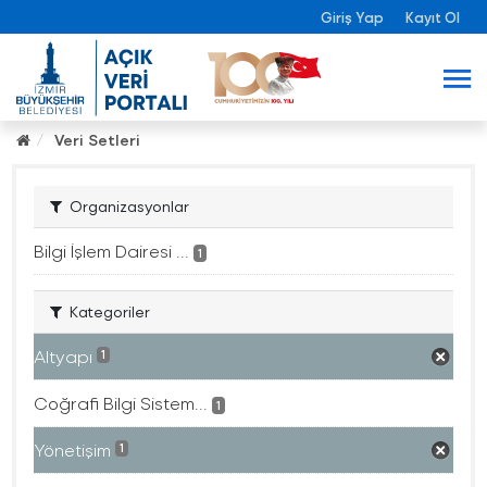
Giriş Yap
Kayıt Ol
Veri Setleri
Organizasyonlar
Bilgi İşlem Dairesi ...
1
Kategoriler
Altyapı
1
Coğrafi Bilgi Sistem...
1
Yönetişim
1