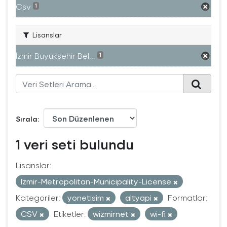
Csv
1
Lisanslar
İzmir Büyükşehir Bel...
1
Sırala
1 veri seti bulundu
Lisanslar:
Izmir-Metropolitan-Municipality-License
Kategoriler:
yonetisim
altyapi
Formatlar:
CSV
Etiketler:
wizmirnet
wi-fi