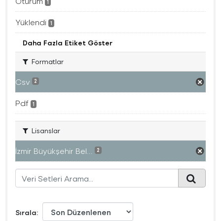
Oturum
1
Yüklendi
1
Daha Fazla Etiket Göster
Formatlar
Csv
2
Pdf
1
Lisanslar
İzmir Büyükşehir Bel...
2
Sırala