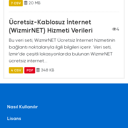
20 MB
7 CSV
Ücretsiz-Kablosuz İnternet
(WizmirNET) Hizmeti Verileri
4
Bu veri seti, WizmirNET Ücretsiz İnternet hizmetinin
bağlantı noktalarıyla ilgili bilgileri içerir. Veri seti,
İzmir'de çeşitli lokasyonlarda bulunan WizmirNET
ücretsiz internet...
348 KB
4 CSV
PDF
Nasıl Kullanılır
Lisans