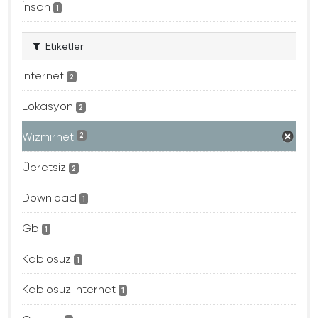
İnsan
1
Etiketler
Internet
2
Lokasyon
2
Wizmirnet
2
Ücretsiz
2
Download
1
Gb
1
Kablosuz
1
Kablosuz Internet
1