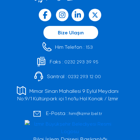
Bize Ulaşın
Him Telefon :
153
Faks :
0232 293 39 95
Santral :
0232 293 12 00
Mimar Sinan Mahallesi 9 Eylül Meydanı
No:9/1 Kültürpark içi 1 no'lu Hol Konak / İzmir
E-Posta :
him@izmir.bel.tr
Bilgi İşlem Dairesi Başkanlığı