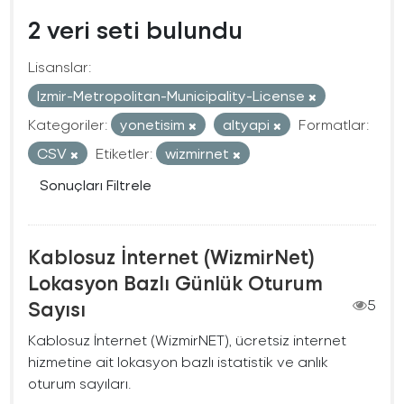
2 veri seti bulundu
Lisanslar:
Izmir-Metropolitan-Municipality-License
Kategoriler:
yonetisim
altyapi
Formatlar:
CSV
Etiketler:
wizmirnet
Sonuçları Filtrele
Kablosuz İnternet (WizmirNet)
Lokasyon Bazlı Günlük Oturum
Sayısı
5
Kablosuz İnternet (WizmirNET), ücretsiz internet
hizmetine ait lokasyon bazlı istatistik ve anlık
oturum sayıları.