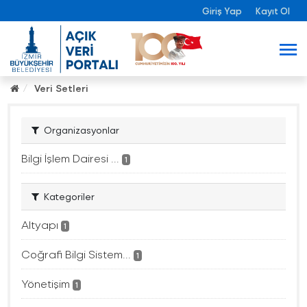
Giriş Yap
Kayıt Ol
Veri Setleri
Organizasyonlar
Bilgi İşlem Dairesi ...
1
Kategoriler
Altyapı
1
Coğrafi Bilgi Sistem...
1
Yönetişim
1