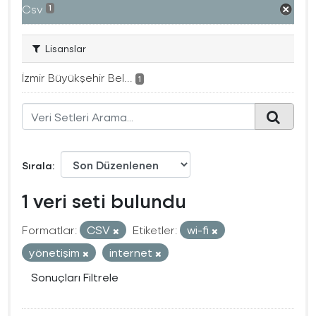
Csv
1
Lisanslar
İzmir Büyükşehir Bel...
1
Sırala
1 veri seti bulundu
Formatlar:
CSV
Etiketler:
wi-fi
yönetişim
internet
Sonuçları Filtrele