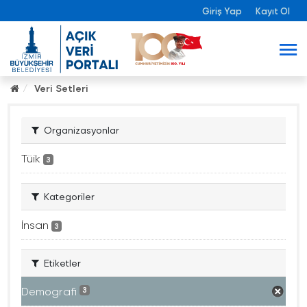
Giriş Yap
Kayıt Ol
Veri Setleri
Organizasyonlar
Tüik
3
Kategoriler
İnsan
3
Etiketler
Demografi
3