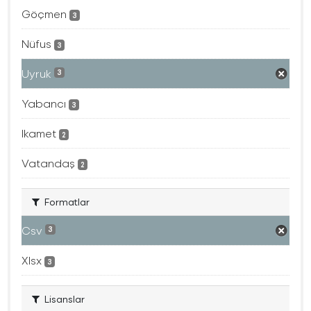
Göçmen
3
Nüfus
3
Uyruk
3
Yabancı
3
Ikamet
2
Vatandaş
2
Formatlar
Csv
3
Xlsx
3
Lisanslar