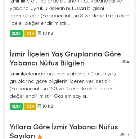
İzmir iline ait ilçelerde bulunan T.C. vatandaşı ve
yabancı uyruklu kişilerin nüfusları bilgisini
içermektedir.(Yabancı nüfusu 3 ve daha fazla olan
ilçeler değerlendirilmiştir....
13 KB
XLSX
CSV
İzmir İlçeleri Yaş Gruplarına Göre
Yabancı Nüfus Bilgileri
4
İzmir ilçelerinde bulunan yabancı nüfusun yaş
gruplarına göre bilgilerini içeren veri setidir.
(Yabancı nüfusu 150 ve üzerinde olan ilçeler
değerlendirilmiştir. Gözlem sayısı...
18 KB
XLSX
CSV
Yıllara Göre İzmir Yabancı Nüfus
Sayıları
15