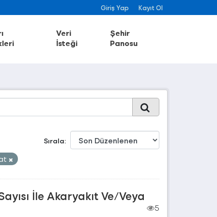
Giriş Yap
Kayıt Ol
ı
Veri
Şehir
leri
İsteği
Panosu
Sırala
sat
Sayısı İle Akaryakıt Ve/Veya
5