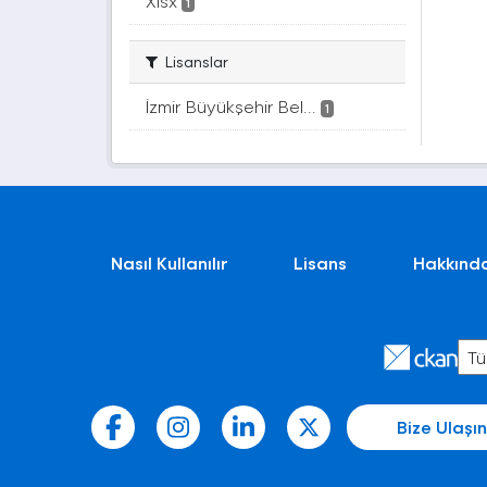
Xlsx
1
Lisanslar
İzmir Büyükşehir Bel...
1
Nasıl Kullanılır
Lisans
Hakkınd
Bize Ulaşın