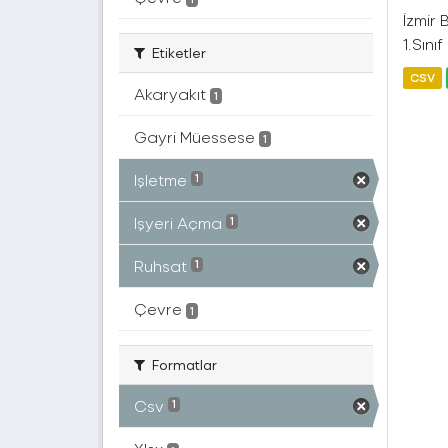
İzmir
1.Sını
Etiketler
CSV
Akaryakıt
1
Gayri Müessese
1
Işletme
1
Işyeri Açma
1
Ruhsat
1
Çevre
1
Formatlar
Csv
1