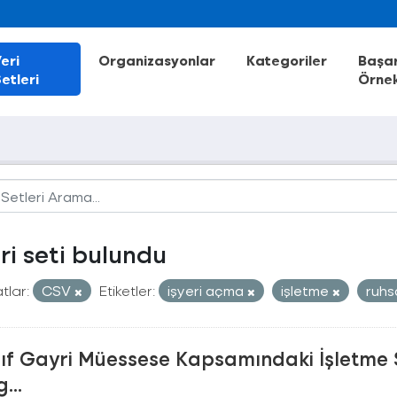
eri
Organizasyonlar
Kategoriler
Başar
etleri
Örnek
eri seti bulundu
tlar:
CSV
Etiketler:
işyeri açma
işletme
ruh
nıf Gayri Müessese Kapsamındaki İşletme 
...