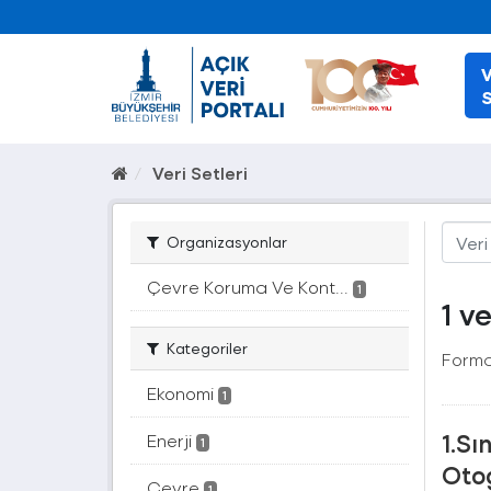
V
S
Veri Setleri
Organizasyonlar
Çevre Koruma Ve Kont...
1
1 v
Kategoriler
Forma
Ekonomi
1
1.Sı
Enerji
1
Otog
Çevre
1