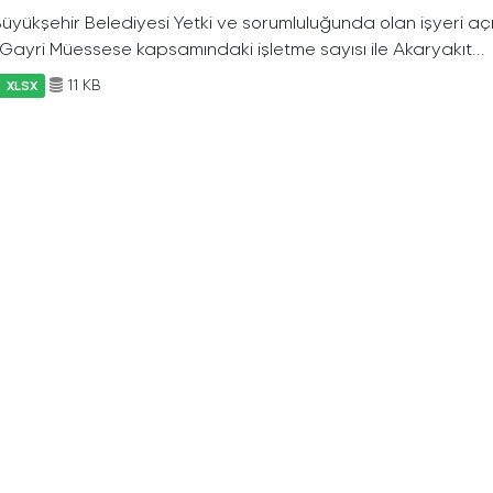
 Büyükşehir Belediyesi Yetki ve sorumluluğunda olan işyeri a
f Gayri Müessese kapsamındaki işletme sayısı ile Akaryakıt...
11 KB
XLSX