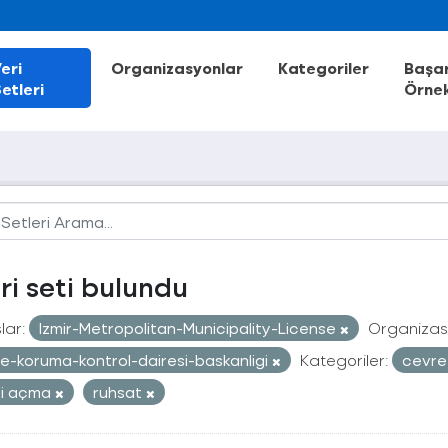
eri
Organizasyonlar
Kategoriler
Başar
etleri
Örnek
eri seti bulundu
lar:
Izmir-Metropolitan-Municipality-License
Organizas
e-koruma-kontrol-dairesi-baskanligi
Kategoriler:
cevr
ri açma
ruhsat