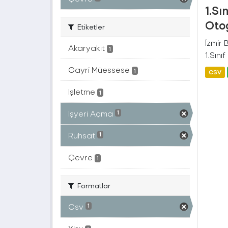
1.Sı
Otog
Etiketler
İzmir
Akaryakıt
1
1.Sını
Gayri Müessese
1
CSV
Işletme
1
Işyeri Açma
1
Ruhsat
1
Çevre
1
Formatlar
Csv
1