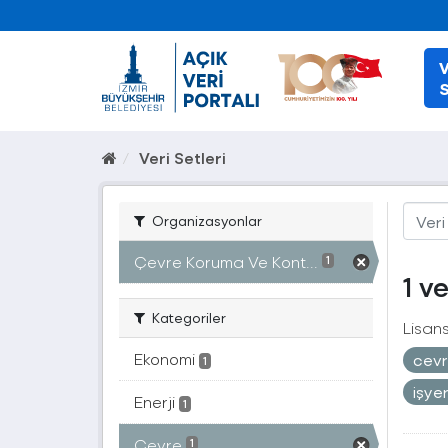
V
S
Veri Setleri
Organizasyonlar
Çevre Koruma Ve Kont...
1
1 v
Kategoriler
Lisans
Ekonomi
cevr
1
işye
Enerji
1
Çevre
1