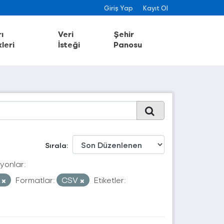
Giriş Yap
Kayıt Ol
ı
Veri
Şehir
leri
İsteği
Panosu
Sırala
yonlar:
e
Formatlar:
CSV
Etiketler: