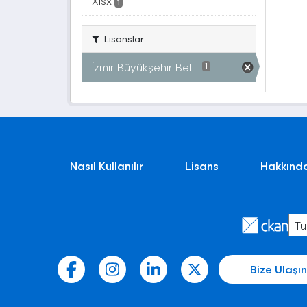
Xlsx
1
Lisanslar
İzmir Büyükşehir Bel...
1
Nasıl Kullanılır
Lisans
Hakkınd
Bize Ulaşın