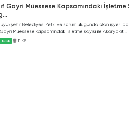
nıf Gayri Müessese Kapsamındaki İşletme 
...
 Büyükşehir Belediyesi Yetki ve sorumluluğunda olan işyeri a
f Gayri Müessese kapsamındaki işletme sayısı ile Akaryakıt...
11 KB
XLSX