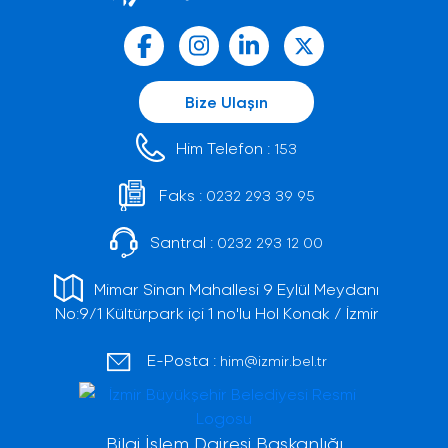
Bize Ulaşın
Him Telefon :
153
Faks :
0232 293 39 95
Santral :
0232 293 12 00
Mimar Sinan Mahallesi 9 Eylül Meydanı
No:9/1 Kültürpark içi 1 no'lu Hol Konak / İzmir
E-Posta :
him@izmir.bel.tr
Bilgi İşlem Dairesi Başkanlığı