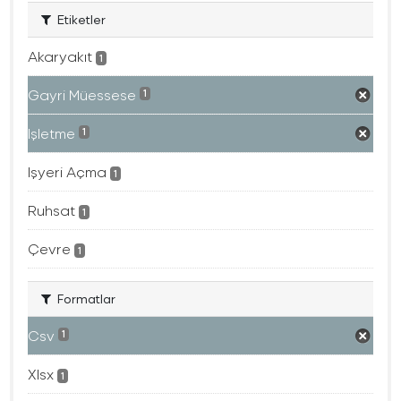
Etiketler
Akaryakıt
1
Gayri Müessese
1
Işletme
1
Işyeri Açma
1
Ruhsat
1
Çevre
1
Formatlar
Csv
1
Xlsx
1