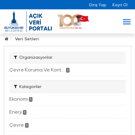
Giriş Yap
Kayıt Ol
Veri Setleri
Organizasyonlar
Çevre Koruma Ve Kont...
1
Kategoriler
Ekonomi
1
Enerji
1
Çevre
1