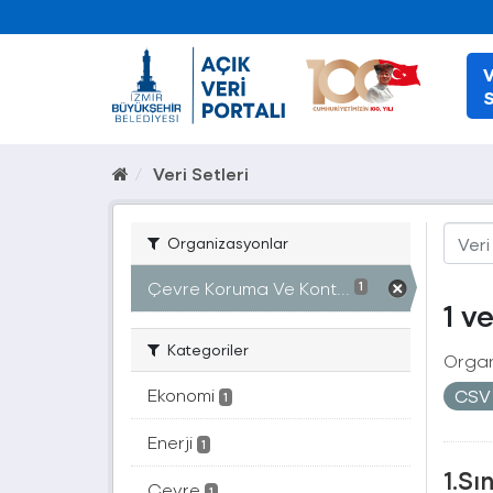
V
S
Veri Setleri
Organizasyonlar
Çevre Koruma Ve Kont...
1
1 v
Kategoriler
Organ
Ekonomi
CS
1
Enerji
1
1.Sı
Çevre
1