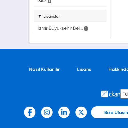
Xlsx
1
Lisanslar
İzmir Büyükşehir Bel...
1
Nasıl Kullanılır
Lisans
Hakkınd
Bize Ulaşın