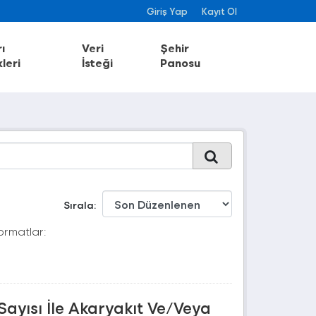
Giriş Yap
Kayıt Ol
ı
Veri
Şehir
leri
İsteği
Panosu
Sırala
ormatlar:
Sayısı İle Akaryakıt Ve/Veya