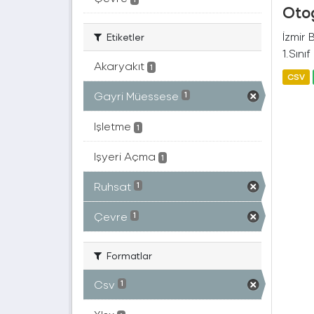
Otog
İzmir
Etiketler
1.Sını
Akaryakıt
1
CSV
Gayri Müessese
1
Işletme
1
Işyeri Açma
1
Ruhsat
1
Çevre
1
Formatlar
Csv
1