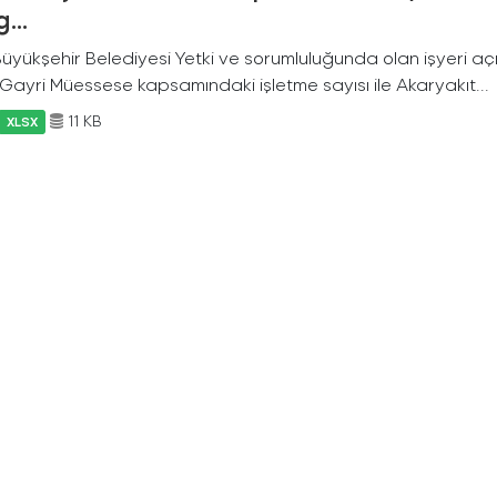
...
 Büyükşehir Belediyesi Yetki ve sorumluluğunda olan işyeri a
f Gayri Müessese kapsamındaki işletme sayısı ile Akaryakıt...
11 KB
XLSX