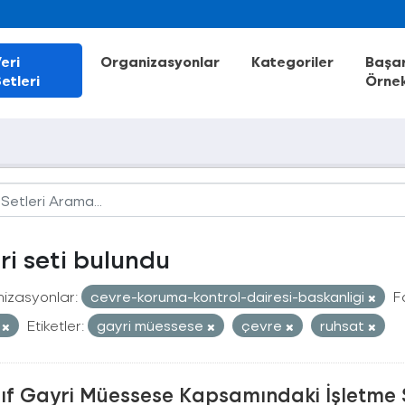
eri
Organizasyonlar
Kategoriler
Başar
etleri
Örnek
eri seti bulundu
izasyonlar:
cevre-koruma-kontrol-dairesi-baskanligi
F
V
Etiketler:
gayri müessese
çevre
ruhsat
nıf Gayri Müessese Kapsamındaki İşletme 