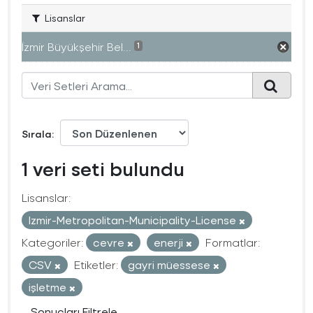
Lisanslar
İzmir Büyükşehir Bel...
1
Sırala
1 veri seti bulundu
Lisanslar:
Izmir-Metropolitan-Municipality-License
Kategoriler:
cevre
enerji
Formatlar:
CSV
Etiketler:
gayri müessese
işletme
Sonuçları Filtrele