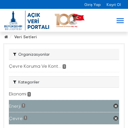
Giriş Yap
Kayıt Ol
Veri Setleri
Organizasyonlar
Çevre Koruma Ve Kont...
1
Kategoriler
Ekonomi
1
Enerji
1
Çevre
1