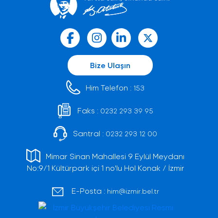
Bize Ulaşın
Him Telefon :
153
Faks :
0232 293 39 95
Santral :
0232 293 12 00
Mimar Sinan Mahallesi 9 Eylül Meydanı
No:9/1 Kültürpark içi 1 no'lu Hol Konak / İzmir
E-Posta :
him@izmir.bel.tr