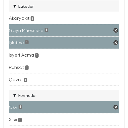
Etiketler
Akaryakıt
1
Gayri Müessese
1
Işletme
1
Işyeri Açma
1
Ruhsat
1
Çevre
1
Formatlar
Csv
1
Xlsx
1