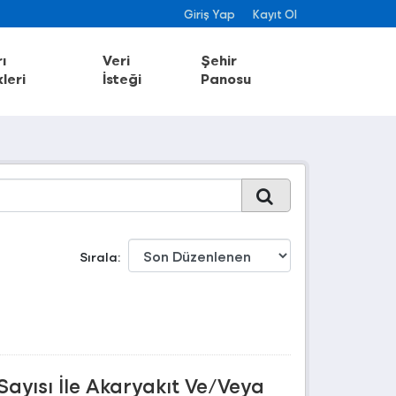
Giriş Yap
Kayıt Ol
ı
Veri
Şehir
leri
İsteği
Panosu
Sırala
Sayısı İle Akaryakıt Ve/Veya