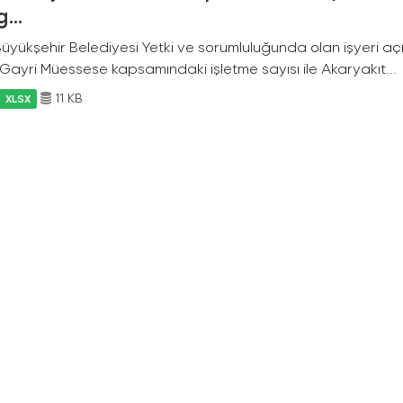
...
 Büyükşehir Belediyesi Yetki ve sorumluluğunda olan işyeri a
f Gayri Müessese kapsamındaki işletme sayısı ile Akaryakıt...
11 KB
XLSX