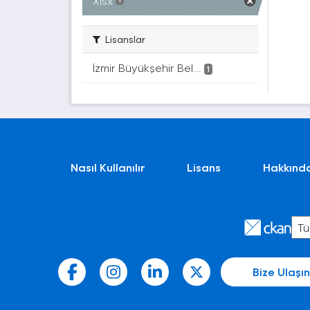
Xlsx
Lisanslar
İzmir Büyükşehir Bel...
1
Nasıl Kullanılır
Lisans
Hakkınd
Bize Ulaşın