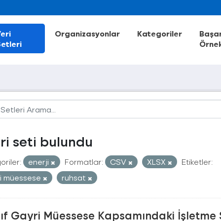
eri
Organizasyonlar
Kategoriler
Başar
etleri
Örnek
eri seti bulundu
riler:
enerji
Formatlar:
CSV
XLSX
Etiketler:
i müessese
ruhsat
nıf Gayri Müessese Kapsamındaki İşletme 