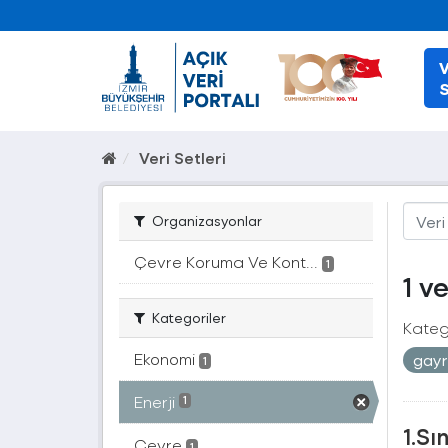
V
S
Veri Setleri
Organizasyonlar
Çevre Koruma Ve Kont...
1
1 v
Kategoriler
Katego
Ekonomi
gayr
1
Enerji
1
1.Sı
Çevre
1