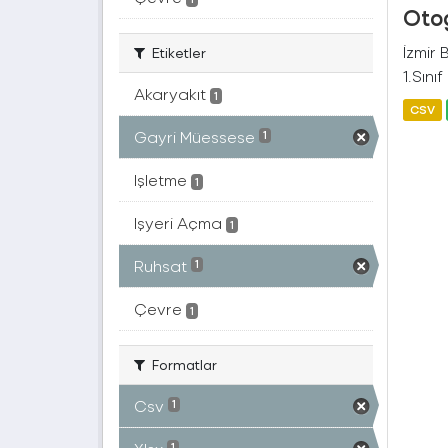
Otog
İzmir
Etiketler
1.Sını
Akaryakıt
1
CSV
Gayri Müessese
1
Işletme
1
Işyeri Açma
1
Ruhsat
1
Çevre
1
Formatlar
Csv
1
1