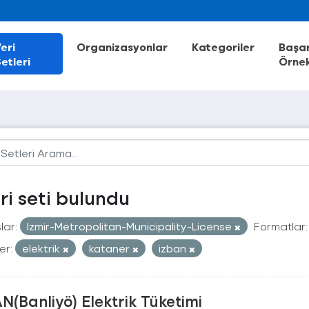
eri
Organizasyonlar
Kategoriler
Başar
etleri
Örnek
eri seti bulundu
lar:
Izmir-Metropolitan-Municipality-License
Formatlar:
er:
elektrik
kataner
izban
N(Banliyö) Elektrik Tüketimi