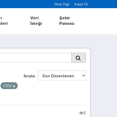
Giriş Yap
Kayıt Ol
ı
Veri
Şehir
leri
İsteği
Panosu
Sırala
CSV
5