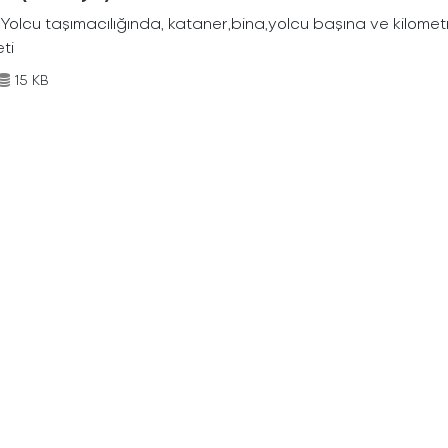
Yolcu taşımacılığında, kataner,bina,yolcu başına ve kilometr
eti
15 KB