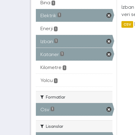
Bina
1
İzban 
veri s
Elektrik
1
CSV
Enerji
1
Izban
1
Kataner
1
Kilometre
1
Yolcu
1
Formatlar
Csv
1
Lisanslar