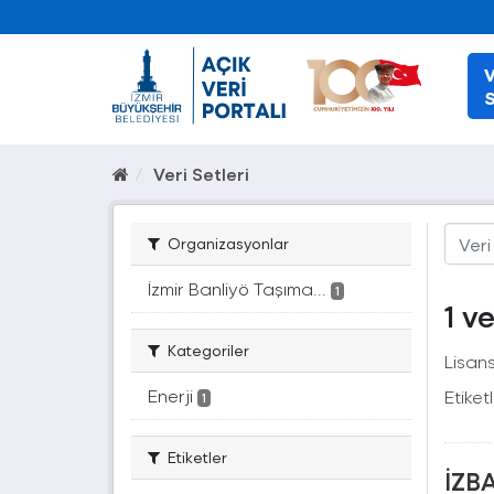
V
S
Veri Setleri
Organizasyonlar
İzmir Banliyö Taşıma...
1
1 v
Kategoriler
Lisans
Enerji
Etiketl
1
Etiketler
İZBA