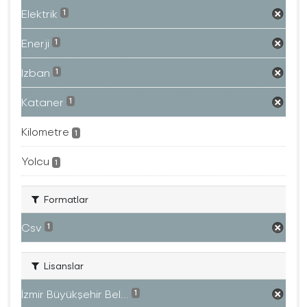
Elektrik
1
Enerji
1
Izban
1
Kataner
1
Kilometre
1
Yolcu
1
Formatlar
Csv
1
Lisanslar
İzmir Büyükşehir Bel...
1