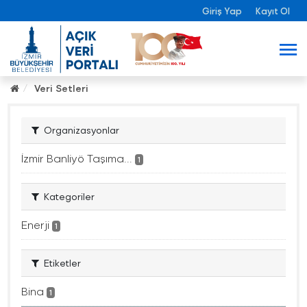
Giriş Yap
Kayıt Ol
Veri Setleri
Organizasyonlar
İzmir Banliyö Taşıma...
1
Kategoriler
Enerji
1
Etiketler
Bina
1