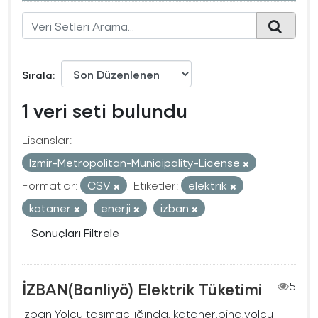
Sırala
1 veri seti bulundu
Lisanslar:
Izmir-Metropolitan-Municipality-License
Formatlar:
CSV
Etiketler:
elektrik
kataner
enerji
izban
Sonuçları Filtrele
İZBAN(Banliyö) Elektrik Tüketimi
5
İzban Yolcu taşımacılığında, kataner,bina,yolcu