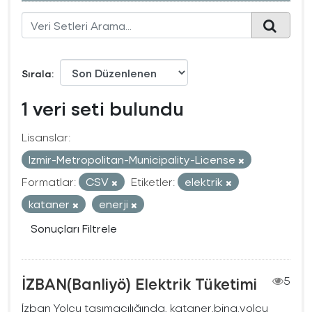
Sırala
1 veri seti bulundu
Lisanslar:
Izmir-Metropolitan-Municipality-License
Formatlar:
CSV
Etiketler:
elektrik
kataner
enerji
Sonuçları Filtrele
İZBAN(Banliyö) Elektrik Tüketimi
5
İzban Yolcu taşımacılığında, kataner,bina,yolcu