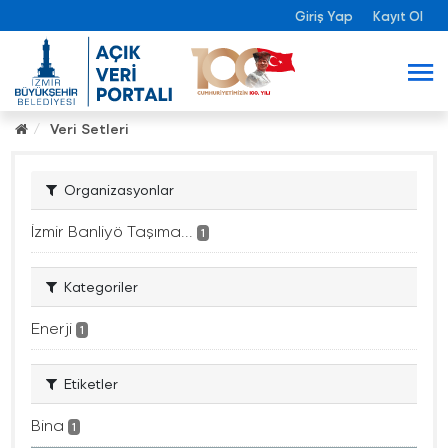
Giriş Yap
Kayıt Ol
Veri Setleri
Organizasyonlar
İzmir Banliyö Taşıma...
1
Kategoriler
Enerji
1
Etiketler
Bina
1