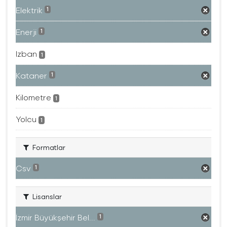
Elektrik
1
Enerji
1
Izban
1
Kataner
1
Kilometre
1
Yolcu
1
Formatlar
Csv
1
Lisanslar
İzmir Büyükşehir Bel...
1