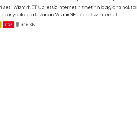
i seti, WizmirNET Ücretsiz İnternet hizmetinin bağlantı noktalarıyl
i lokasyonlarda bulunan WizmirNET ücretsiz internet...
348 KB
PDF