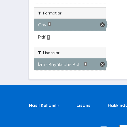
Formatlar
Csv
1
Pdf
1
Lisanslar
İzmir Büyükşehir Bel...
1
Nasıl Kullanılır
Lisans
Hakkınd