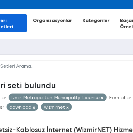
eri
Organizasyonlar
Kategoriler
Başar
etleri
Örnek
eri seti bulundu
lar:
Izmir-Metropolitan-Municipality-License
Formatlar:
er:
download
wizmirnet
tsiz-Kablosuz İnternet (WizmirNET) Hizmeti