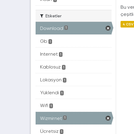
Bu ver
çeşitl
Etiketler
4 CSV
Download
1
Gb
1
Internet
1
Kablosuz
1
Lokasyon
1
Yüklendi
1
Wifi
1
Wizmirnet
1
Ücretsiz
1