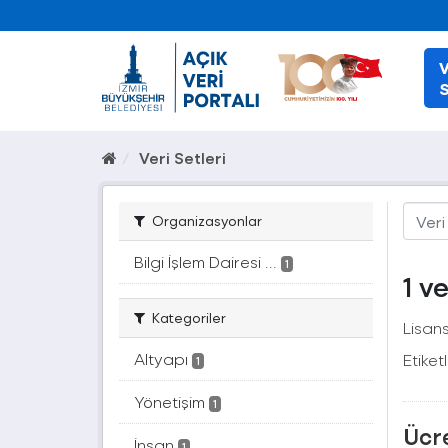
V
S
Veri Setleri
Organizasyonlar
Bilgi İşlem Dairesi ...
1
1 v
Kategoriler
Lisans
Altyapı
Etiketl
1
Yönetişim
1
Ücre
İnsan
1