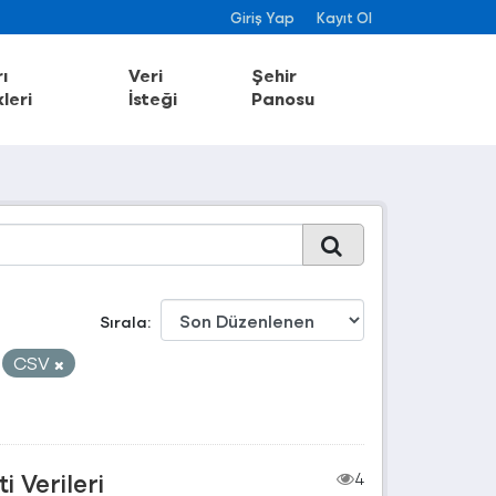
Giriş Yap
Kayıt Ol
ı
Veri
Şehir
leri
İsteği
Panosu
Sırala
CSV
 Verileri
4