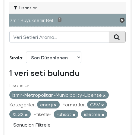
Lisanslar
İzmir Büyükşehir Bel...
1
Sırala
1 veri seti bulundu
Lisanslar:
Izmir-Metropolitan-Municipality-License
Kategoriler:
enerji
Formatlar:
CSV
XLSX
Etiketler:
ruhsat
işletme
Sonuçları Filtrele