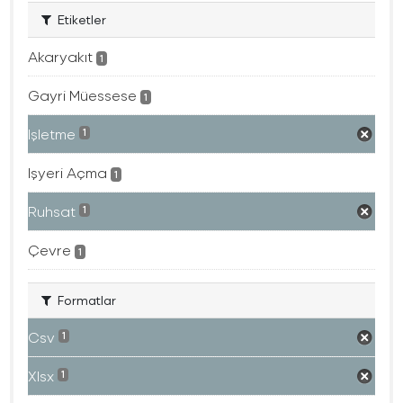
Etiketler
Akaryakıt
1
Gayri Müessese
1
Işletme
1
Işyeri Açma
1
Ruhsat
1
Çevre
1
Formatlar
Csv
1
Xlsx
1