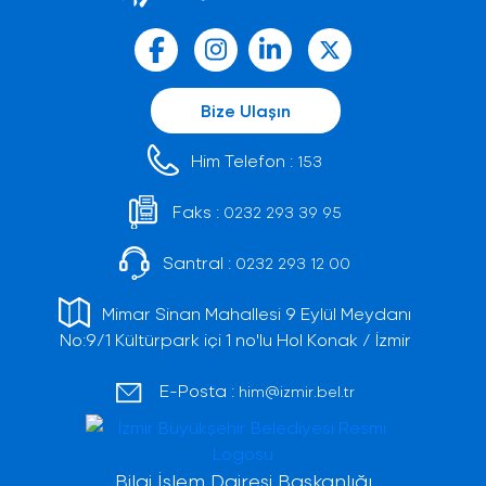
Bize Ulaşın
Him Telefon :
153
Faks :
0232 293 39 95
Santral :
0232 293 12 00
Mimar Sinan Mahallesi 9 Eylül Meydanı
No:9/1 Kültürpark içi 1 no'lu Hol Konak / İzmir
E-Posta :
him@izmir.bel.tr
Bilgi İşlem Dairesi Başkanlığı