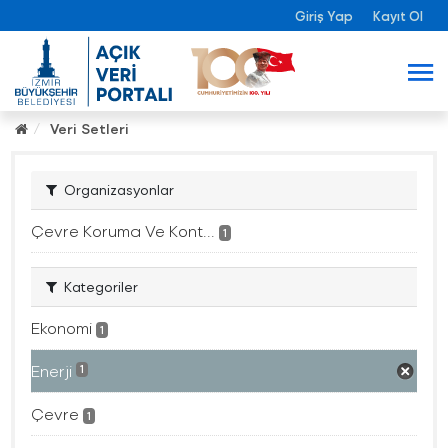
Giriş Yap
Kayıt Ol
Veri Setleri
Organizasyonlar
Çevre Koruma Ve Kont...
1
Kategoriler
Ekonomi
1
Enerji
1
Çevre
1