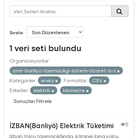
Sırala
1 veri seti bulundu
Organizasyonlar:
izmir-banliyo-tasimaciligi-sistemi-ticaret-a-s
Kategoriler:
enerji
Formatlar:
CSV
Etiketler:
elektrik
kilometre
Sonuçları Filtrele
İZBAN(Banliyö) Elektrik Tüketimi
5
İzban Yolcu taşımacılığında, kataner,bina,yolcu