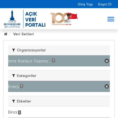
Giriş Yap
Kayıt Ol
Veri Setleri
Organizasyonlar
İzmir Banliyö Taşıma...
1
Kategoriler
Enerji
1
Etiketler
Bina
1