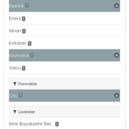
Elektrik
1
Enerji
1
Izban
1
Kataner
1
Kilometre
1
Yolcu
1
Formatlar
Csv
1
Lisanslar
İzmir Büyükşehir Bel...
1