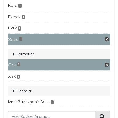
Büfe
1
Ekmek
1
Halk
1
Satış
1
Formatlar
Csv
1
Xlsx
1
Lisanslar
İzmir Büyükşehir Bel...
1