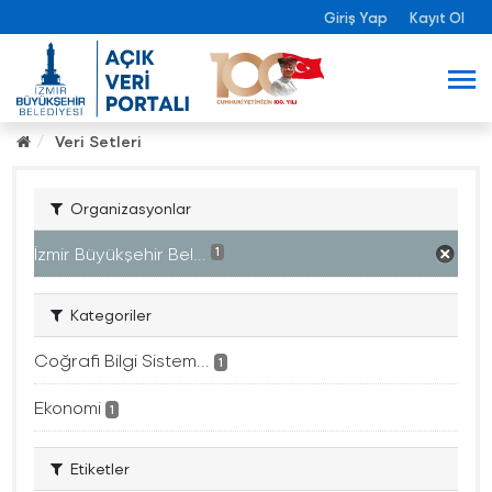
Giriş Yap
Kayıt Ol
Veri Setleri
Organizasyonlar
İzmir Büyükşehir Bel...
1
Kategoriler
Coğrafi Bilgi Sistem...
1
Ekonomi
1
Etiketler