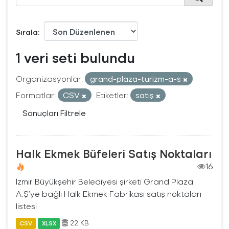
Sırala
1 veri seti bulundu
Organizasyonlar:
grand-plaza-turizm-a-s
Formatlar:
CSV
Etiketler:
satış
Sonuçları Filtrele
Halk Ekmek Büfeleri Satış Noktaları
16
İzmir Büyükşehir Belediyesi şirketi Grand Plaza
A.Ş’ye bağlı Halk Ekmek Fabrikası satış noktaları
listesi
22 KB
CSV
XLSX