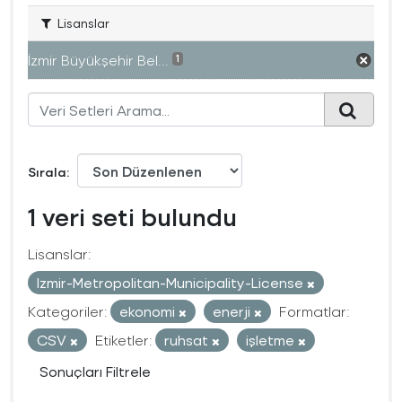
Lisanslar
İzmir Büyükşehir Bel...
1
Sırala
1 veri seti bulundu
Lisanslar:
Izmir-Metropolitan-Municipality-License
Kategoriler:
ekonomi
enerji
Formatlar:
CSV
Etiketler:
ruhsat
işletme
Sonuçları Filtrele