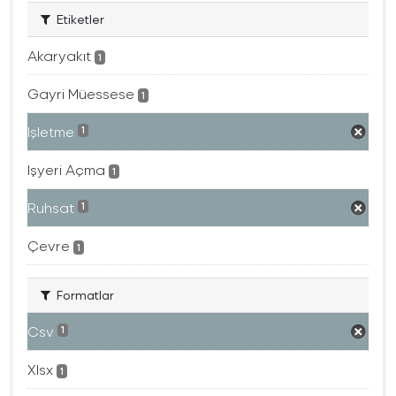
Etiketler
Akaryakıt
1
Gayri Müessese
1
Işletme
1
Işyeri Açma
1
Ruhsat
1
Çevre
1
Formatlar
Csv
1
Xlsx
1