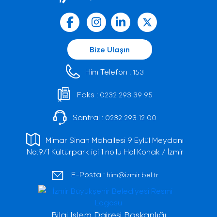
Bize Ulaşın
Him Telefon :
153
Faks :
0232 293 39 95
Santral :
0232 293 12 00
Mimar Sinan Mahallesi 9 Eylül Meydanı
No:9/1 Kültürpark içi 1 no'lu Hol Konak / İzmir
E-Posta :
him@izmir.bel.tr
Bilgi İşlem Dairesi Başkanlığı