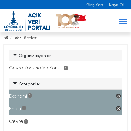
Giriş Yap
Kayıt Ol
Veri Setleri
Organizasyonlar
Çevre Koruma Ve Kont...
1
Kategoriler
Ekonomi
1
Enerji
1
Çevre
1