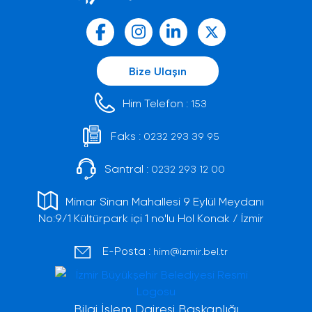
Bize Ulaşın
Him Telefon :
153
Faks :
0232 293 39 95
Santral :
0232 293 12 00
Mimar Sinan Mahallesi 9 Eylül Meydanı
No:9/1 Kültürpark içi 1 no'lu Hol Konak / İzmir
E-Posta :
him@izmir.bel.tr
Bilgi İşlem Dairesi Başkanlığı