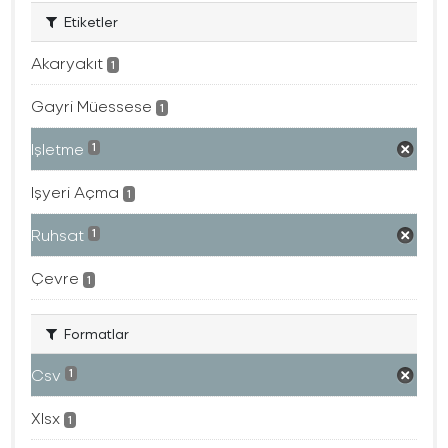
Etiketler
Akaryakıt
1
Gayri Müessese
1
Işletme
1
Işyeri Açma
1
Ruhsat
1
Çevre
1
Formatlar
Csv
1
Xlsx
1