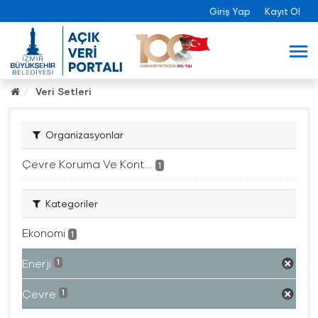
Giriş Yap
Kayıt Ol
Veri Setleri
Organizasyonlar
Çevre Koruma Ve Kont...
1
Kategoriler
Ekonomi
1
Enerji
1
Çevre
1