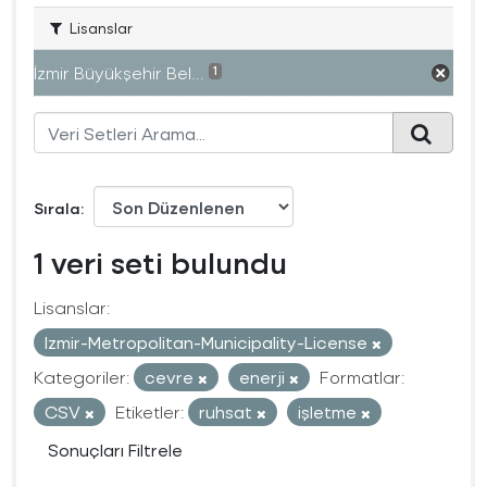
Lisanslar
İzmir Büyükşehir Bel...
1
Sırala
1 veri seti bulundu
Lisanslar:
Izmir-Metropolitan-Municipality-License
Kategoriler:
cevre
enerji
Formatlar:
CSV
Etiketler:
ruhsat
işletme
Sonuçları Filtrele