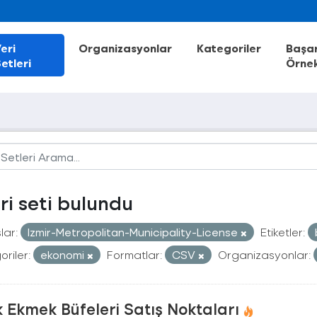
eri
Organizasyonlar
Kategoriler
Başar
etleri
Örnek
eri seti bulundu
lar:
Izmir-Metropolitan-Municipality-License
Etiketler:
riler:
ekonomi
Formatlar:
CSV
Organizasyonlar:
 Ekmek Büfeleri Satış Noktaları