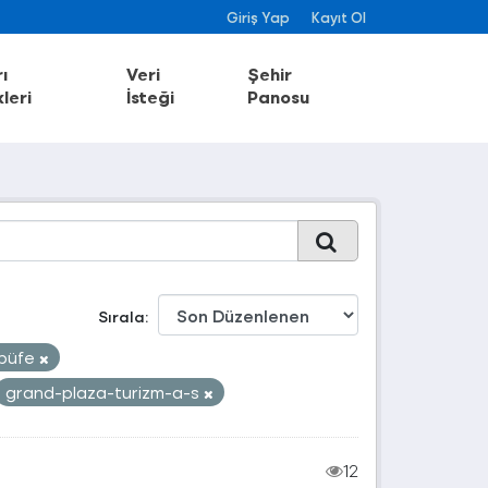
Giriş Yap
Kayıt Ol
ı
Veri
Şehir
leri
İsteği
Panosu
Sırala
büfe
grand-plaza-turizm-a-s
12