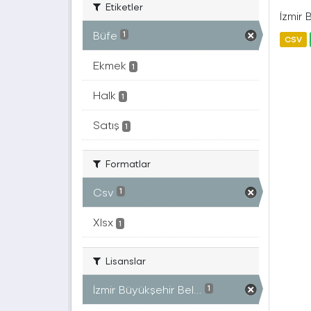
Etiketler
İzmir 
Büfe
1
CSV
Ekmek
1
Halk
1
Satış
1
Formatlar
Csv
1
Xlsx
1
Lisanslar
İzmir Büyükşehir Bel...
1