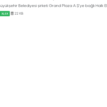
Büyükşehir Belediyesi şirketi Grand Plaza A.Ş’ye bağlı Halk Ek
22 KB
XLSX