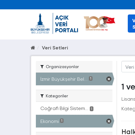
V
S
Veri Setleri
Organizasyonlar
İzmir Büyükşehir Bel...
1
1 v
Kategoriler
Lisans
Coğrafi Bilgi Sistem...
Katego
1
Ekonomi
1
Halk