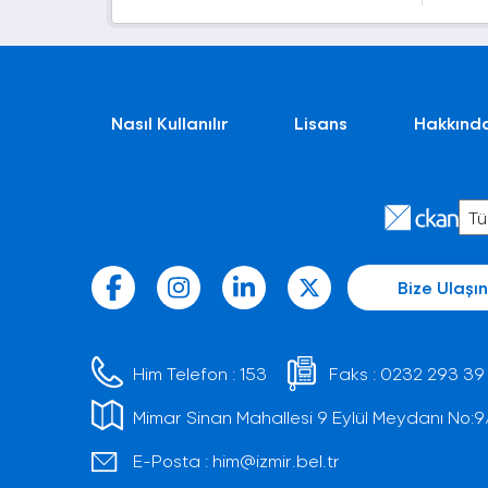
Nasıl Kullanılır
Lisans
Hakkınd
Bize Ulaşın
Him Telefon :
153
Faks :
0232 293 39
Mimar Sinan Mahallesi 9 Eylül Meydanı No:9/1 
E-Posta :
him@izmir.bel.tr