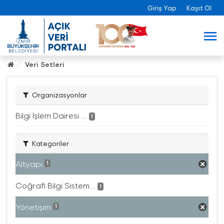
Giriş Yap
Kayıt Ol
Veri Setleri
Organizasyonlar
Bilgi İşlem Dairesi ...
1
Kategoriler
Altyapı
1
Coğrafi Bilgi Sistem...
1
Yönetişim
1