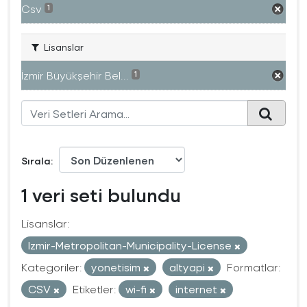
Csv
1
Lisanslar
İzmir Büyükşehir Bel...
1
Sırala
1 veri seti bulundu
Lisanslar:
Izmir-Metropolitan-Municipality-License
Kategoriler:
yonetisim
altyapi
Formatlar:
CSV
Etiketler:
wi-fi
internet