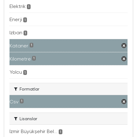
Elektrik
1
Enerji
1
Izban
1
Kataner
1
Kilometre
1
Yolcu
1
Formatlar
Csv
1
Lisanslar
İzmir Büyükşehir Bel...
1