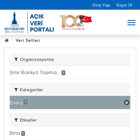
Giriş Yap
Kayıt Ol
Veri Setleri
Organizasyonlar
İzmir Banliyö Taşıma...
1
Kategoriler
Enerji
1
Etiketler
Bina
1