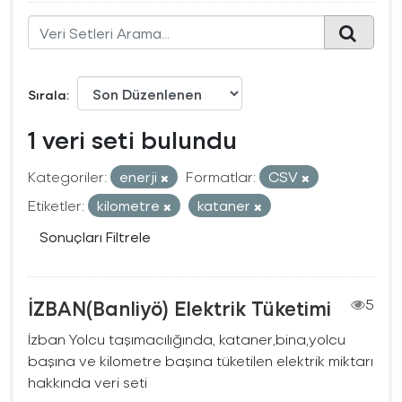
Sırala
1 veri seti bulundu
Kategoriler:
enerji
Formatlar:
CSV
Etiketler:
kilometre
kataner
Sonuçları Filtrele
İZBAN(Banliyö) Elektrik Tüketimi
5
İzban Yolcu taşımacılığında, kataner,bina,yolcu
başına ve kilometre başına tüketilen elektrik miktarı
hakkında veri seti