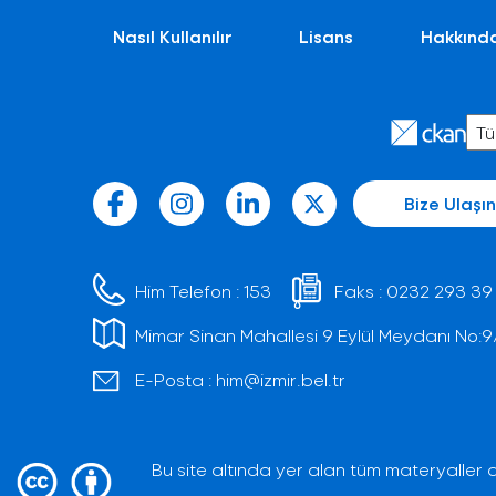
Nasıl Kullanılır
Lisans
Hakkınd
Bize Ulaşın
Him Telefon :
153
Faks :
0232 293 39
Mimar Sinan Mahallesi 9 Eylül Meydanı No:9/1 
E-Posta :
him@izmir.bel.tr
Bu site altında yer alan tüm materyaller a