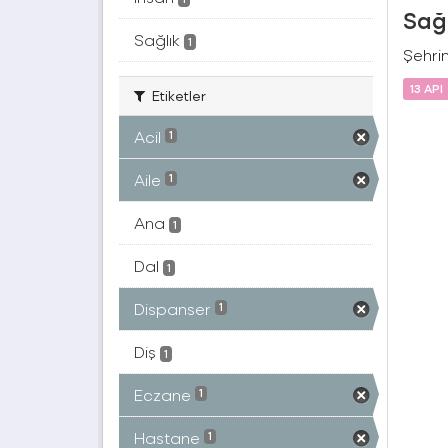
Sağ
Sağlık
1
Şehrin
13 API
Etiketler
Acil
1
Aile
1
Ana
1
Dal
1
Dispanser
1
Diş
1
Eczane
1
Hastane
1