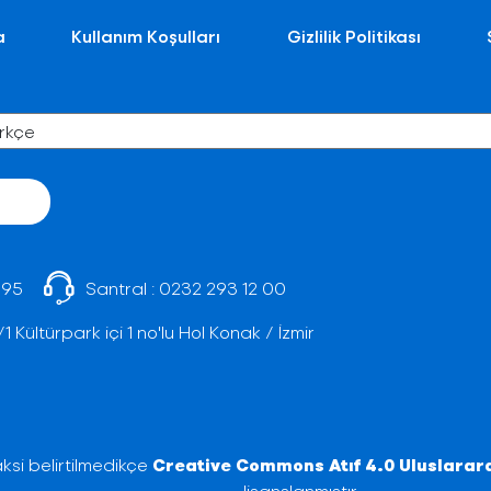
a
Kullanım Koşulları
Gizlilik Politikası
 95
Santral :
0232 293 12 00
Kültürpark içi 1 no'lu Hol Konak / İzmir
ksi belirtilmedikçe
Creative Commons Atıf 4.0 Uluslarara
lisanslanmıştır.