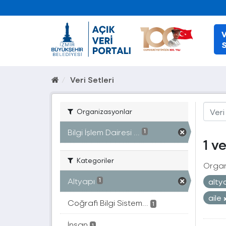
V
S
Veri Setleri
Organizasyonlar
Bilgi İşlem Dairesi ...
1
1 v
Kategoriler
Organ
Altyapı
alty
1
aile
Coğrafi Bilgi Sistem...
1
İnsan
1