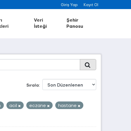
Giriş Yap
Kayıt Ol
ı
Veri
Şehir
leri
İsteği
Panosu
Sırala
acil
eczane
hastane