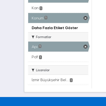
Kan
1
Konum
1
Daha Fazla Etiket Göster
Formatlar
Api
1
Pdf
1
Lisanslar
İzmir Büyükşehir Bel...
1