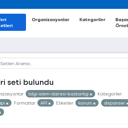
eri
Organizasyonlar
Kategoriler
Başar
etleri
Örnek
eri seti bulundu
izasyonlar:
bilgi-islem-dairesi-baskanligi
Kategoriler:
api
Formatlar:
API
Etiketler:
konum
dispanser