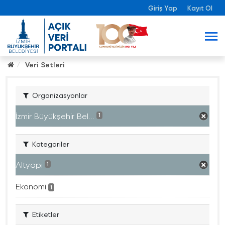
Giriş Yap
Kayıt Ol
Veri Setleri
Organizasyonlar
İzmir Büyükşehir Bel...
1
Kategoriler
Altyapı
1
Ekonomi
1
Etiketler