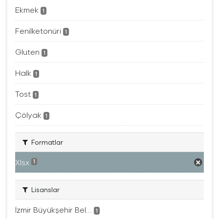
Ekmek
1
Fenilketonüri
1
Gluten
1
Halk
1
Tost
1
Çölyak
1
Formatlar
Xlsx
1
Lisanslar
İzmir Büyükşehir Bel...
1