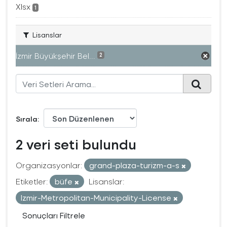
Xlsx
1
Lisanslar
İzmir Büyükşehir Bel...
2
Sırala
2 veri seti bulundu
Organizasyonlar:
grand-plaza-turizm-a-s
Etiketler:
büfe
Lisanslar:
Izmir-Metropolitan-Municipality-License
Sonuçları Filtrele