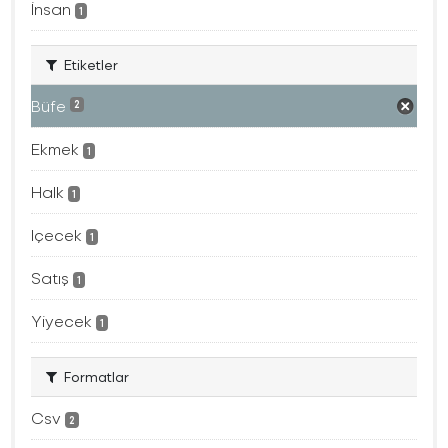
İnsan
1
Etiketler
Büfe
2
Ekmek
1
Halk
1
Içecek
1
Satış
1
Yiyecek
1
Formatlar
Csv
2