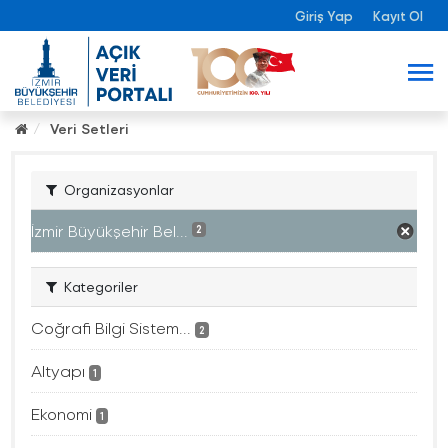
Giriş Yap
Kayıt Ol
Veri Setleri
Organizasyonlar
İzmir Büyükşehir Bel...
2
Kategoriler
Coğrafi Bilgi Sistem...
2
Altyapı
1
Ekonomi
1