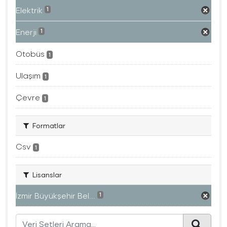
Elektrik
1
Enerji
1
Otobüs
1
Ulaşım
1
Çevre
1
Formatlar
Csv
1
Lisanslar
İzmir Büyükşehir Bel...
1