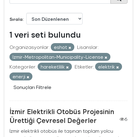
Sırala
1 veri seti bulundu
Organizasyonlar:
eshot
Lisanslar:
Izmir-Metropolitan-Municipality-License
Kategoriler:
hareketlilik
Etiketler:
elektrik
enerji
Sonuçları Filtrele
İzmir Elektrikli Otobüs Projesinin
Ürettiği Çevresel Değerler
6
İzmir elektrikli otobüs ile taşınan toplam yolcu