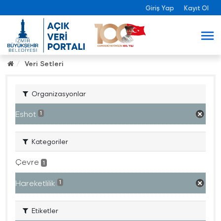
Giriş Yap
Kayıt Ol
Veri Setleri
Organizasyonlar
Eshot
1
Kategoriler
Çevre
1
Hareketlilik
1
Etiketler