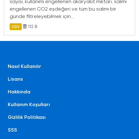
sayısı, kullanımı engellenen akaryakıt miktarı, salımı
engellenen CO2 eşdeğeri ve tüm bu salımı bir
günde filtreleyebilmek için...
112 B
CSV
Nasıl Kullanılır
Lisans
Hakkında
Kullanım Koşulları
Gizlilik Politikası
SSS