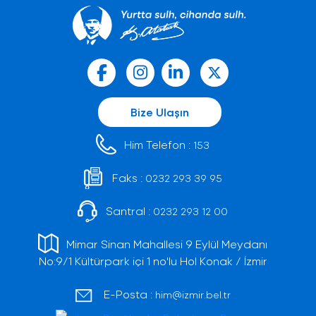
Bize Ulaşın
Him Telefon :
153
Faks :
0232 293 39 95
Santral :
0232 293 12 00
Mimar Sinan Mahallesi 9 Eylül Meydanı
No:9/1 Kültürpark içi 1 no'lu Hol Konak / İzmir
E-Posta :
him@izmir.bel.tr