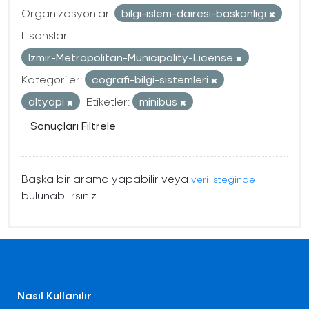
Organizasyonlar:
bilgi-islem-dairesi-baskanligi
Lisanslar:
Izmir-Metropolitan-Municipality-License
Kategoriler:
cografi-bilgi-sistemleri
altyapi
Etiketler:
minibüs
Sonuçları Filtrele
Başka bir arama yapabilir veya
veri isteğinde
bulunabilirsiniz.
Nasıl Kullanılır