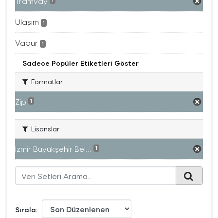
Tramvay
1
Ulaşım
1
Vapur
1
Sadece Popüler Etiketleri Göster
Formatlar
Zip
1
Lisanslar
İzmir Büyükşehir Bel...
1
Sırala