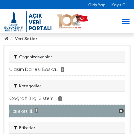
Giriş Yap
Kayıt Ol
Veri Setleri
Organizasyonlar
Ulaşım Dairesi Başka...
1
Kategoriler
Coğrafi Bilgi Sistem...
1
Hareketlilik
1
Etiketler