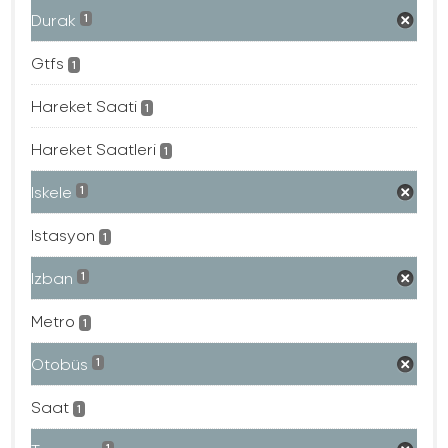
Durak
1
Gtfs
1
Hareket Saati
1
Hareket Saatleri
1
Iskele
1
Istasyon
1
Izban
1
Metro
1
Otobüs
1
Saat
1