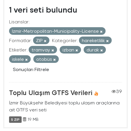
1 veri seti bulundu
Lisanslar:
Izmir-Metropolitan-Municipality-License
Formatlar:
ZIP
Kategoriler:
hareketlilik
Etiketler:
tramvay
izban
durak
iskele
otobüs
Sonuçları Filtrele
Toplu Ulaşım GTFS Verileri
39
İzmir Büyükşehir Belediyesi toplu ulaşım araçlarına
ait GTFS veri seti
19 MB
5 ZIP